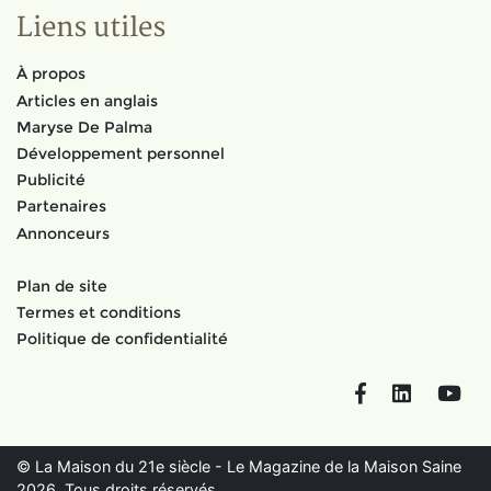
Liens utiles
À propos
Articles en anglais
Maryse De Palma
Développement personnel
Publicité
Partenaires
Annonceurs
Plan de site
Termes et conditions
Politique de confidentialité
Facebook
LinkedIn
You
© La Maison du 21e siècle - Le Magazine de la Maison Saine
2026. Tous droits réservés.