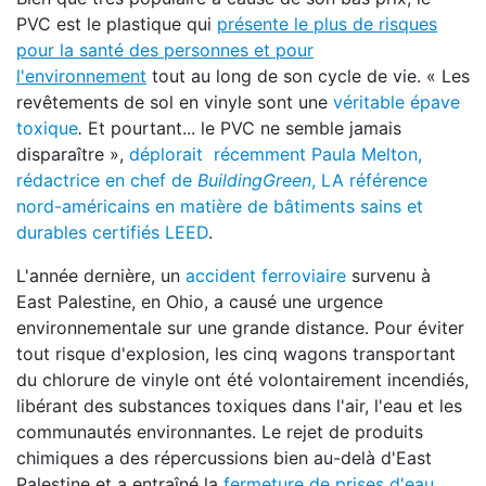
PVC est le plastique qui
présente le plus de risques
pour la santé des personnes et pour
l'environnement
tout au long de son cycle de vie. « Les
revêtements de sol en vinyle sont une
véritable épave
toxique
.
Et pourtant... le PVC ne semble jamais
disparaître »,
déplorait récemment Paula Melton,
rédactrice en chef de
BuildingGreen
, LA référence
nord-américains en matière de bâtiments sains et
durables certifiés LEED
.
L'année dernière, un
accident ferroviaire
survenu à
East Palestine, en Ohio, a causé une urgence
environnementale sur une grande distance. Pour éviter
tout risque d'explosion, les cinq wagons transportant
du chlorure de vinyle ont été volontairement incendiés,
libérant des substances toxiques dans l'air, l'eau et les
communautés environnantes. Le rejet de produits
chimiques a des répercussions bien au-delà d'East
Palestine et a entraîné la
fermeture de prises d'eau