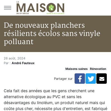
Aller au menu principal
Aller au contenu principal
De nouveaux planchers
résilients écolos sans vinyle
polluant
De nouveaux planchers résilien
Accueil
26 août, 2024
Par :
André Fauteux
Articles
Maisons saines
Rénovation
Maisons saines
Hypersensibilités environnementales
Facebook
Twitte
Co
Partager sur
De nouveaux planchers résilients écolos sans vinyle p
Cela fait des années que les gens cherchent une
alternative écologique au PVC et sans les
désavantages du linoléum, un produit naturel mais qui
coûte plus cher, nécessite plus d'entretien, est fabriqué