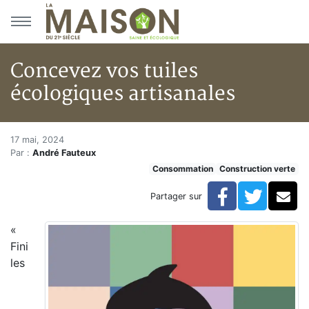
Aller au menu principal
Aller au contenu principal
Concevez vos tuiles
écologiques artisanales
Concevez vos tuiles écologique
Accueil
17 mai, 2024
Par :
André Fauteux
Articles
Consommation
Construction verte
Construction verte
Enveloppe du bâtiment
Facebook
Twitte
Co
Partager sur
Concevez vos tuiles écologiques artisanales
«
Fini
les