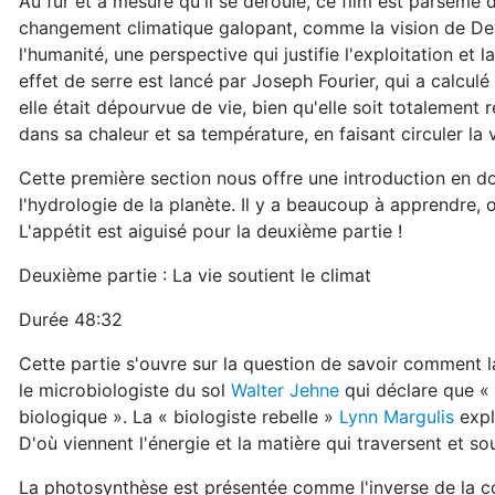
Au fur et à mesure qu'il se déroule, ce film est parsemé 
changement climatique galopant, comme la vision de Desc
l'humanité, une perspective qui justifie l'exploitation e
effet de serre est lancé par Joseph Fourier, qui a calculé
elle était dépourvue de vie, bien qu'elle soit totalement r
dans sa chaleur et sa température, en faisant circuler la
Cette première section nous offre une introduction en do
l'hydrologie de la planète. Il y a beaucoup à apprendre, o
L'appétit est aiguisé pour la deuxième partie !
Deuxième partie : La vie soutient le climat
Durée 48:32
Cette partie s'ouvre sur la question de savoir comment la
le microbiologiste du sol
Walter Jehne
qui déclare que « 
biologique ». La « biologiste rebelle »
Lynn Margulis
expl
D'où viennent l'énergie et la matière qui traversent et so
La photosynthèse est présentée comme l'inverse de la c