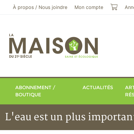
Aller au menu principal
Aller au contenu principal
Mon pa
À propos / Nous joindre
Mon compte
Ann
ABONNEMENT /
ACTUALITÉS
ART
BOUTIQUE
RÉ
L'eau est un plus importan