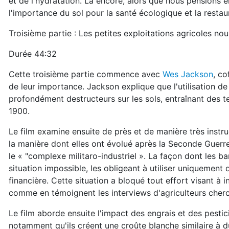
et de l'hydratation. Là encore, alors que nous pensions 
l'importance du sol pour la santé écologique et la restaur
Troisième partie : Les petites exploitations agricoles no
Durée 44:32
Cette troisième partie commence avec
Wes Jackson
, co
de leur importance. Jackson explique que l'utilisation de
profondément destructeurs sur les sols, entraînant des 
1900.
Le film examine ensuite de près et de manière très instruct
la manière dont elles ont évolué après la Seconde Guerre 
le « "complexe militaro-industriel ». La façon dont les b
situation impossible, les obligeant à utiliser uniquement
financière. Cette situation a bloqué tout effort visant à 
comme en témoignent les interviews d'agriculteurs cherch
Le film aborde ensuite l'impact des engrais et des pestici
notamment qu'ils créent une croûte blanche similaire à du 