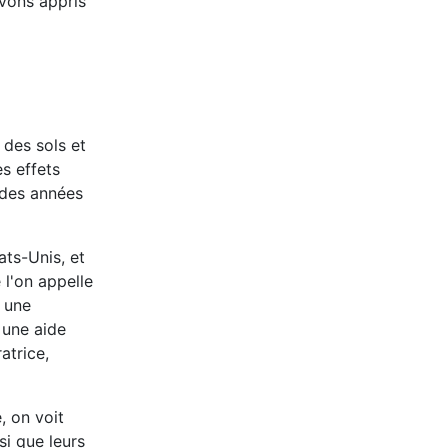
avons appris
 des sols et
es effets
 des années
ats-Unis, et
 l'on appelle
s une
 une aide
atrice,
, on voit
si que leurs