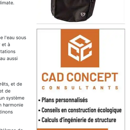
limate.
e l'eau sous
 et à
tations
eau aussi
êts, et de
et de
« un système
en harmonie
tinons