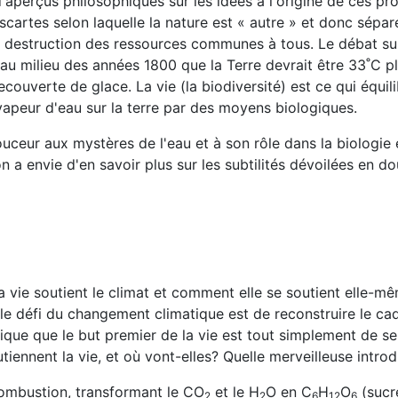
d'aperçus philosophiques sur les idées à l'origine de ces p
artes selon laquelle la nature est « autre » et donc sépar
t la destruction des ressources communes à tous. Le débat su
 au milieu des années 1800 que la Terre devrait être 33˚C pl
ecouverte de glace. La vie (la biodiversité) est ce qui équil
 vapeur d'eau sur la terre par des moyens biologiques.
uceur aux mystères de l'eau et à son rôle dans la biologie 
n a envie d'en savoir plus sur les subtilités dévoilées en do
 vie soutient le climat et comment elle se soutient elle-mê
le défi du changement climatique est de reconstruire le ca
ique que le but premier de la vie est tout simplement de se 
utiennent la vie, et où vont-elles? Quelle merveilleuse introd
ombustion, transformant le CO
et le H
O en C
H
O
(sucr
2
2
6
12
6