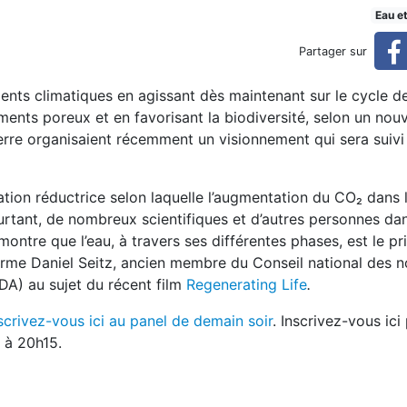
t régulateur du climat que l
Eau e
Partager sur
ments climatiques en agissant dès maintenant sur le cycle de
le CO2
nts poreux et en favorisant la biodiversité, selon un nouv
re organisaient récemment un visionnement qui sera suivi
ation réductrice selon laquelle l’augmentation du CO₂ dans
urtant, de nombreux scientifiques et d’autres personnes d
 montre que l’eau, à travers ses différentes phases, est le pr
firme Daniel Seitz, ancien membre du Conseil national des 
DA) au sujet du récent film
Regenerating Life
.
scrivez-vous ici au panel de demain soir
. Inscrivez-vous ici
h à 20h15.