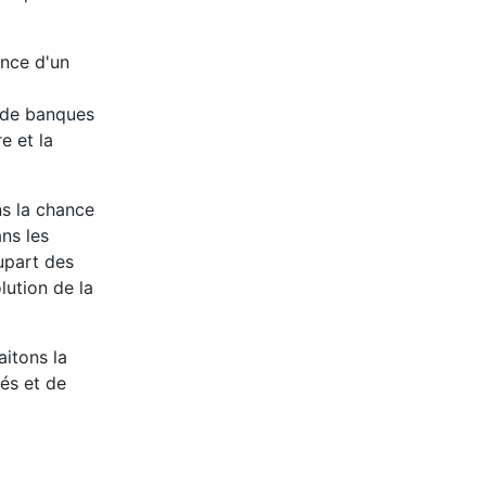
ence d'un
 de banques
e et la
ns la chance
ans les
upart des
lution de la
aitons la
és et de