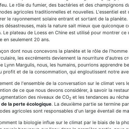
e feu. Le rôle du fumier, des bactéries et des champignons d
des agricoles traditionnelles et nouvelles. L'essentiel est
brer le rayonnement solaire entrant et sortant de la planète.
es désastreuses, mais la nature sait mieux que quiconque
. Le plateau de Loess en Chine est utilisé pour montrer ce 
e en seulement 20 ans.
açon dont nous concevons la planète et le rôle de l'homme
laire, les excréments deviennent la nourriture d'autres cré
e Lynn Margulis, nous, les humains, pourrions apprendre 
u profit et de la consommation, qui engloutissent notre aven
ement de l'ensemble de la conversation sur le climat vers l
ention de ce que nous devons considérer, à savoir la restau
l'augmentation des niveaux de CO
et les tendances au réch
2
de la perte écologique
. La deuxième partie se termine pa
des agricoles sont responsables d'un large éventail de ma
ment la biologie influe sur le climat par le biais de la p