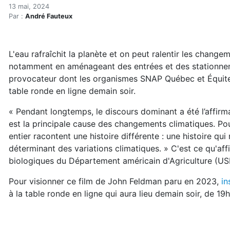
L'eau est un plus importan
Accueil
13 mai, 2024
Par :
André Fauteux
Articles
Eau et environnement
Eau et environnement
L'eau rafraîchit la planète et on peut ralentir les change
L'eau est un plus important régulateur du climat que 
notamment en aménageant des entrées et des stationneme
provocateur dont les organismes SNAP Québec et Équiter
table ronde en ligne demain soir.
« Pendant longtemps, le discours dominant a été l’affirm
est la principale cause des changements climatiques. Po
entier racontent une histoire différente : une histoire qui
déterminant des variations climatiques. » C'est ce qu'af
biologiques du Département américain d'Agriculture (US
Pour visionner ce film de John Feldman paru en 2023,
in
à la table ronde en ligne qui aura lieu demain soir, de 19