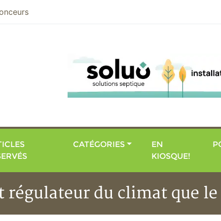
nier
onceurs
ICLES
CATÉGORIES
EN
P
SERVÉS
KIOSQUE!
t régulateur du climat que l