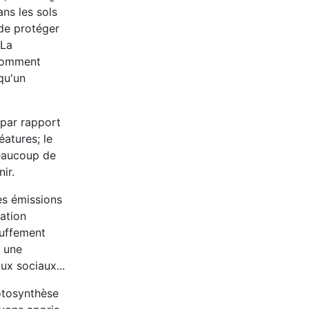
ans les sols
 de protéger
 La
 comment
qu'un
 par rapport
atures; le
beaucoup de
ir.
es émissions
ration
auffement
r une
ux sociaux...
hotosynthèse