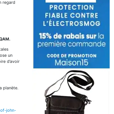
n regard
’UQAM.
tales
pose un
ire d’avoir
a planète.
of-john-