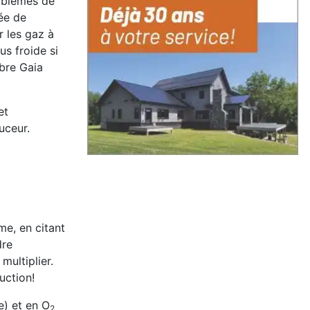
roblèmes de
ée de
r les gaz à
us froide si
ibre Gaia
et
uceur.
me, en citant
dre
multiplier.
uction!
e) et en O
2