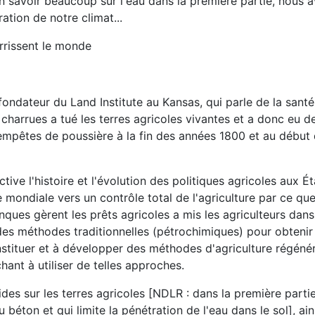
en savoir beaucoup sur l'eau dans la première partie, nous 
ation de notre climat...
urrissent le monde
fondateur du Land Institute au Kansas, qui parle de la santé
 charrues a tué les terres agricoles vivantes et a donc eu d
tempêtes de poussière à la fin des années 1800 et au début
ive l'histoire et l'évolution des politiques agricoles aux Ét
mondiale vers un contrôle total de l'agriculture par ce que
anques gèrent les prêts agricoles a mis les agriculteurs dan
 des méthodes traditionnelles (pétrochimiques) pour obtenir
instituer et à développer des méthodes d'agriculture régénér
ant à utiliser de telles approches.
des sur les terres agricoles [NDLR : dans la première partie
béton et qui limite la pénétration de l'eau dans le sol], ain