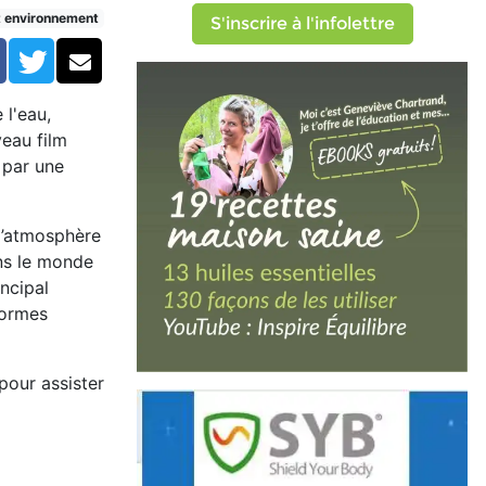
e CO2
t environnement
S'inscrire à l'infolettre
Facebook
Twitter
Courriel
 l'eau,
eau film
 par une
 l’atmosphère
ans le monde
incipal
normes
 pour assister