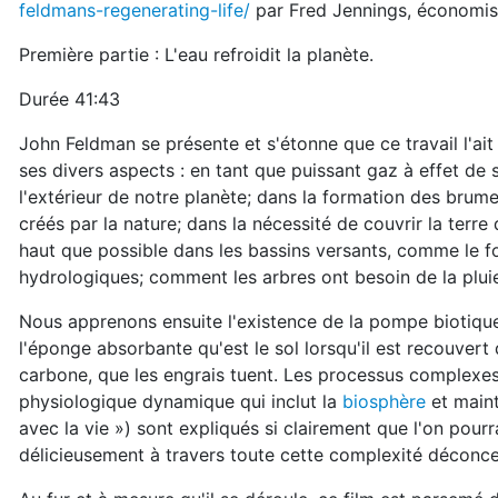
feldmans-regenerating-life/
par Fred Jennings, économist
Première partie : L'eau refroidit la planète.
Durée 41:43
John Feldman se présente et s'étonne que ce travail l'ait
ses divers aspects : en tant que puissant gaz à effet de se
l'extérieur de notre planète; dans la formation des brum
créés par la nature; dans la nécessité de couvrir la terre
haut que possible dans les bassins versants, comme le fo
hydrologiques; comment les arbres ont besoin de la pluie
Nous apprenons ensuite l'existence de la pompe biotique
l'éponge absorbante qu'est le sol lorsqu'il est recouver
carbone, que les engrais tuent. Les processus complexes 
physiologique dynamique qui inclut la
biosphère
et maint
avec la vie ») sont expliqués si clairement que l'on pourr
délicieusement à travers toute cette complexité déconce