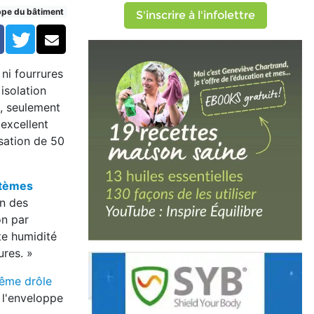
ppe du bâtiment
S'inscrire à l'infolettre
Facebook
Twitter
Courriel
 ni fourrures
isolation
e, seulement
excellent
isation de 50
stèmes
on des
on par
tte humidité
sures. »
même drôle
e l'enveloppe