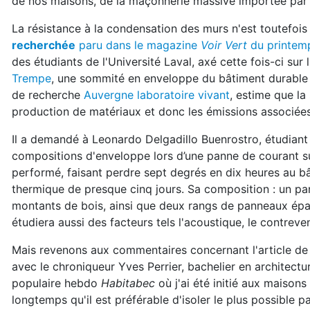
de nos maisons, de la maçonnerie massive importée par 
La résistance à la condensation des murs n'est toutefois 
recherchée
paru dans le magazine
Voir Vert
du printemp
des étudiants de l'Université Laval, axé cette fois-ci sur
Trempe
, une sommité en enveloppe du bâtiment durable q
de recherche
Auvergne laboratoire vivant
, estime que la
production de matériaux et donc les émissions associées
Il a demandé à Leonardo Delgadillo Buenrostro, étudian
compositions d'enveloppe lors d’une panne de courant su
performé, faisant perdre sept degrés en dix heures au 
thermique de presque cinq jours. Sa composition : un pan
montants de bois, ainsi que deux rangs de panneaux épais
étudiera aussi des facteurs tels l'acoustique, le contrev
Mais revenons aux commentaires concernant l'article de l
avec le chroniqueur Yves Perrier, bachelier en architect
populaire hebdo
Habitabec
où j'ai été initié aux maisons
longtemps qu'il est préférable d'isoler le plus possible p