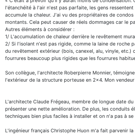
« C'était à prévoir qu'il y aurait moins de condensation
l'étanchéité à l'air n'est pas parfaite, les gens ressentent 
accumule la chaleur. J'ai vu des propriétaires de condos a
montants. Cela peut causer de réels dommages car le pa
Autres éléments à considérer :
1/ L'accumulation de chaleur derrière le revêtement mura
2/ Si l'isolant n'est pas rigide, comme la laine de roche p
du revêtement extérieur (bois, canexel, alu, vinyle, etc.) 
fourrures beaucoup plus rigides que les fourrures habitue
Son collègue, l'architecte Roberpierre Monnier, témoigne
l'extérieur de la structure porteuse en 2x4. Mon vendeur
L'architecte Claude Frégeau, membre de longue date du 
présenter une nette amélioration. De plus, les conduits é
techniques bien plus faciles à installer et on n'a pas à se s
L'ingénieur français Christophe Huon m'a fait parvenir l