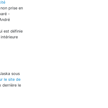
ité
 non prise en
paré -
 André
ui est définie
intérieure
Alaska sous
ur le site de
 derrière le