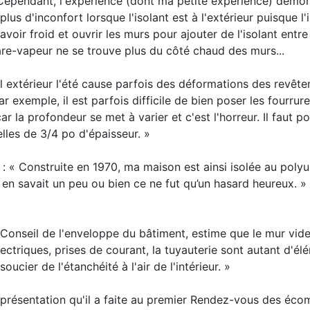
. Cependant, l'expérience (dont ma petite expérience) démon
plus d'inconfort lorsque l'isolant est à l'extérieur puisque l'
voir froid et ouvrir les murs pour ajouter de l'isolant entre
re-vapeur ne se trouve plus du côté chaud des murs...
l extérieur l'été cause parfois des déformations des revêt
ar exemple, il est parfois difficile de bien poser les fourrur
car la profondeur se met à varier et c'est l'horreur. Il faut p
lles de 3/4 po d'épaisseur. »
 : « Construite en 1970, ma maison est ainsi isolée au poly
 en savait un peu ou bien ce ne fut qu’un hasard heureux. »
Conseil de l'enveloppe du bâtiment, estime que le mur vid
lectriques, prises de courant, la tuyauterie sont autant d'él
oucier de l'étanchéité à l'air de l'intérieur. »
a présentation qu'il a faite au premier Rendez-vous des éco