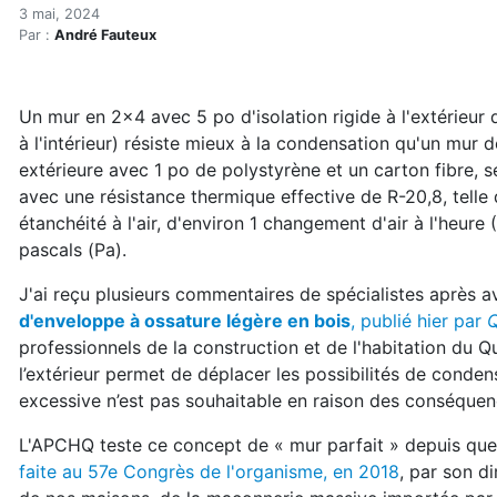
Le « mur parfait » de l'AP
Accueil
3 mai, 2024
Par :
André Fauteux
Articles
Enveloppe du bâtiment
Le « mur parfait » de l'APCHQ suscite les passions!
Un mur en 2x4 avec 5 po d'isolation rigide à l'extérieur 
à l'intérieur) résiste mieux à la condensation qu'un mur 
extérieure avec 1 po de polystyrène et un carton fibre, se
avec une résistance thermique effective de R-20,8, tell
étanchéité à l'air, d'environ 1 changement d'air à l'heure
pascals (Pa).
J'ai reçu plusieurs commentaires de spécialistes après av
d'enveloppe à ossature légère en bois
, publié hier par
Q
professionnels de la construction et de l'habitation du Q
l’extérieur permet de déplacer les possibilités de condens
excessive n’est pas souhaitable en raison des conséquen
L'APCHQ teste ce concept de « mur parfait » depuis qu
faite au 57e Congrès de l'organisme, en 2018
, par son di