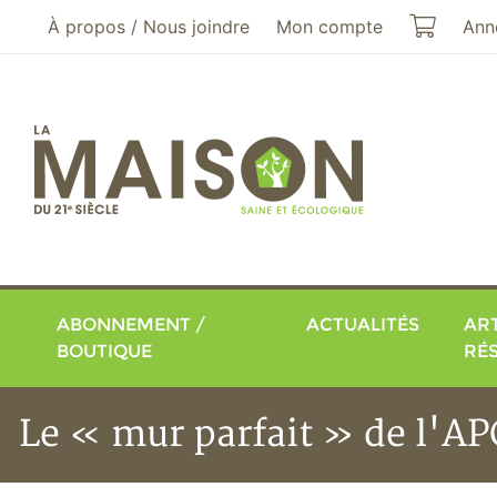
Aller au menu principal
Aller au contenu principal
Mon pa
À propos / Nous joindre
Mon compte
Ann
ABONNEMENT /
ACTUALITÉS
ART
BOUTIQUE
RÉ
Le « mur parfait » de l'AP