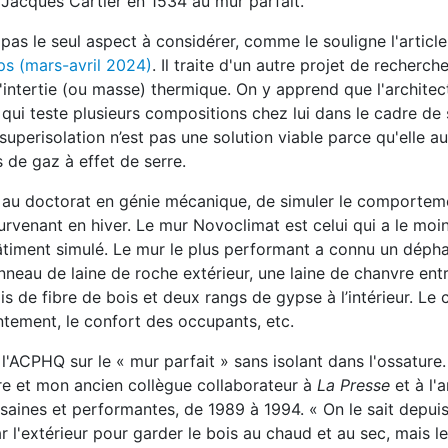
Jacques Cartier en 1534 au mur parfait.
pas le seul aspect à considérer, comme le souligne l'articl
s (mars-avril 2024)
. Il traite d'un autre projet de recherch
 l'intertie (ou masse) thermique. On y apprend que l'archite
ui teste plusieurs compositions chez lui dans le cadre de 
 superisolation n’est pas une solution viable parce qu'elle 
 de gaz à effet de serre.
t au doctorat en génie mécanique, de simuler le comportem
rvenant en hiver. Le mur Novoclimat est celui qui a le moi
bâtiment simulé. Le mur le plus performant a connu un déph
neau de laine de roche extérieur, une laine de chanvre entr
 de fibre de bois et deux rangs de gypse à l’intérieur. Le 
entement, le confort des occupants, etc.
'ACPHQ sur le « mur parfait » sans isolant dans l'ossature
ure et mon ancien collègue collaborateur à
La Presse
et à l'
 saines et performantes, de 1989 à 1994. « On le sait depuis
ar l'extérieur pour garder le bois au chaud et au sec, mais 