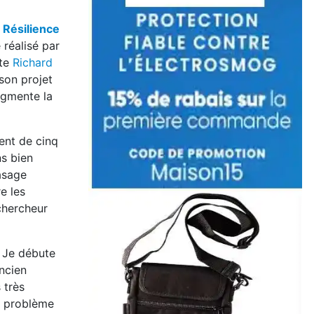
e
Résilience
e réalisé par
cte
Richard
son projet
augmente la
ent de cinq
ns bien
asage
e les
chercheur
. Je débute
ancien
 très
le problème