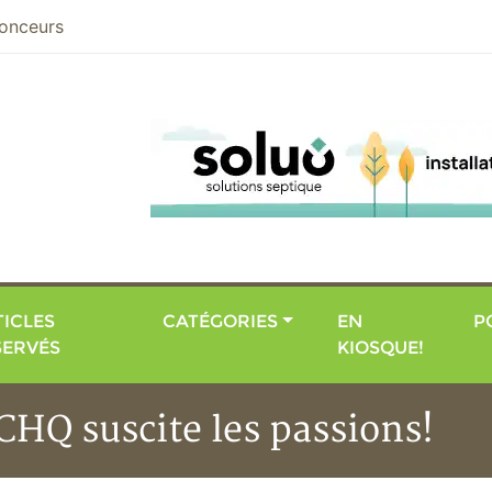
nier
onceurs
ICLES
CATÉGORIES
EN
P
SERVÉS
KIOSQUE!
CHQ suscite les passions!