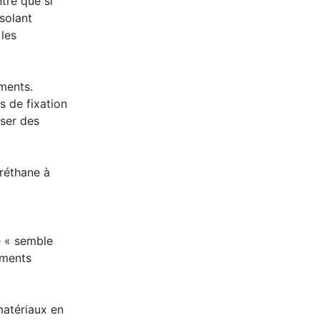
tre que si
isolant
 les
ements.
es de fixation
oser des
uréthane à
e « semble
éments
matériaux en