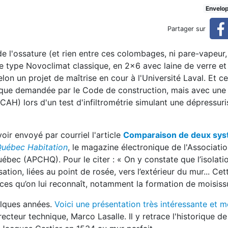
CHQ suscite les passions!
Envelo
Partager sur
de l'ossature (et rien entre ces colombages, ni pare-vapeur,
de type Novoclimat classique, en 2x6 avec laine de verre et 
lon un projet de maîtrise en cour à l'Université Laval. Et c
e que demandée par le Code de construction, mais avec une 
 (CAH) lors d'un test d'infiltrométrie simulant une dépressur
oir envoyé par courriel l'article
Comparaison de deux sy
uébec Habitation
, le magazine électronique de l'Associati
uébec (APCHQ). Pour le citer : « On y constate que l’isolati
ation, liées au point de rosée, vers l’extérieur du mur... Ce
ces qu’on lui reconnaît, notamment la formation de moisis
elques années.
Voici une présentation très intéressante et 
recteur technique, Marco Lasalle. Il y retrace l'historique d