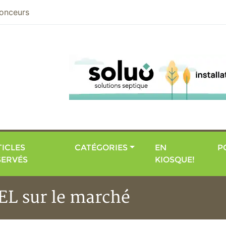
nier
onceurs
ICLES
CATÉGORIES
EN
P
SERVÉS
KIOSQUE!
EL sur le marché