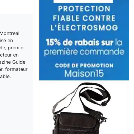
 Montreal
isé en
cle, premier
acteur en
gazine Guide
er, formateur
able.