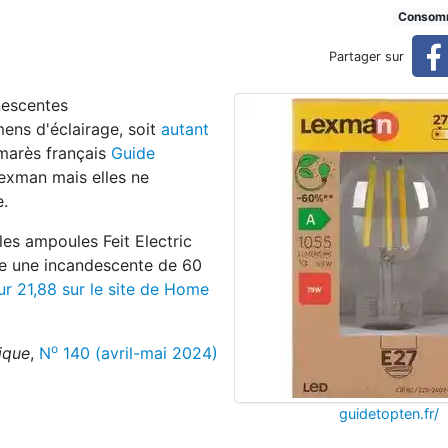
EL sur le marché
Consom
Partager sur
nescentes
ens d'éclairage, soit
autant
lmarès français
Guide
exman mais elles ne
e.
les ampoules Feit Electric
e une incandescente de 60
r 21,88 sur le site de Home
o
ique
,
N
140 (avril-mai 2024)
guidetopten.fr/