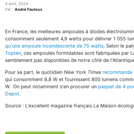
Les meilleures ampoules D
Accueil
4 avril, 2024
Par :
André Fauteux
Articles
Énergie
Chauffage
En France, les meilleures ampoules à diodes électrolumi
Les meilleures ampoules DEL sur le marché
consomment seulement 4,9 watts pour délivrer 1 055 lum
qu'une ampoule incandescente de 75 watts
. Selon le pa
Topten
, ces ampoules formidables sont fabriquées par L
semblement pas disponibles de notre côté de l'Atlantiqu
Pour sa part, le quotidien
New York Times
recommande
qui consomment 8,8 W et fournissent 800 lumens comm
W. On peut notamment s'en procurer un
paquet de 4 pou
Depot.
Source : L'excellent magazine français
La Maison écolog