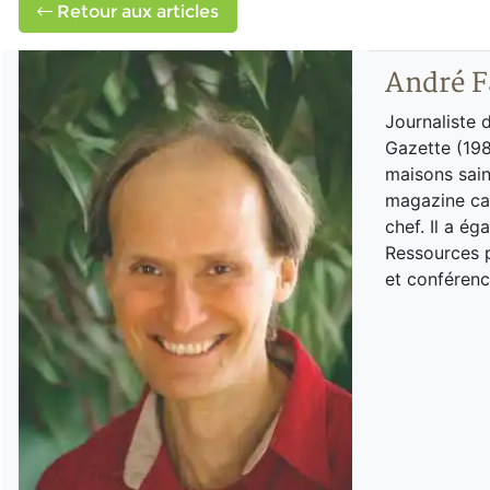
Retour aux articles
André F
Journaliste 
Gazette (198
maisons sain
magazine can
chef. Il a é
Ressources p
et conférenc