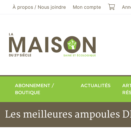
Aller au menu principal
Aller au contenu principal
Mon pa
À propos / Nous joindre
Mon compte
Ann
ABONNEMENT /
ACTUALITÉS
ART
BOUTIQUE
RÉ
Les meilleures ampoules D