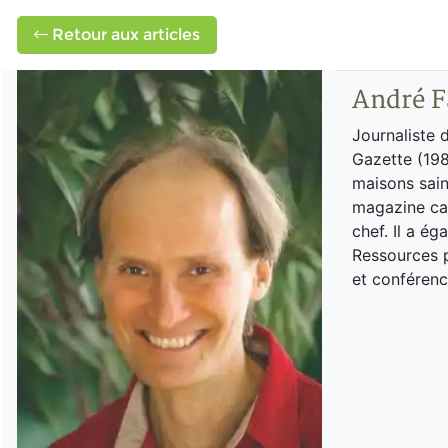
Retour aux articles
André F
Journaliste 
Gazette (198
maisons sain
magazine can
chef. Il a é
Ressources p
et conférenc