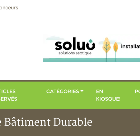
nier
onceurs
ICLES
CATÉGORIES
EN
P
SERVÉS
KIOSQUE!
e Bâtiment Durable