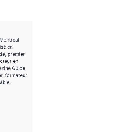
 Montreal
isé en
cle, premier
acteur en
gazine Guide
er, formateur
able.