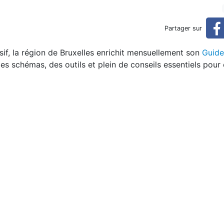
e Bâtiment Durable
Partager sur
if, la région de Bruxelles enrichit mensuellement son
Guide
s schémas, des outils et plein de conseils essentiels pour 