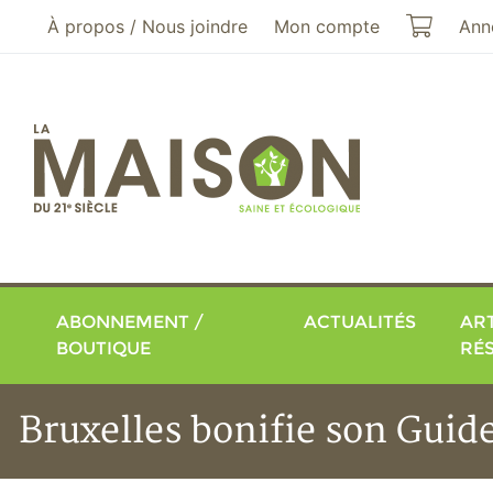
Aller au menu principal
Aller au contenu principal
Mon pa
À propos / Nous joindre
Mon compte
Ann
ABONNEMENT /
ACTUALITÉS
ART
BOUTIQUE
RÉ
Bruxelles bonifie son Guid