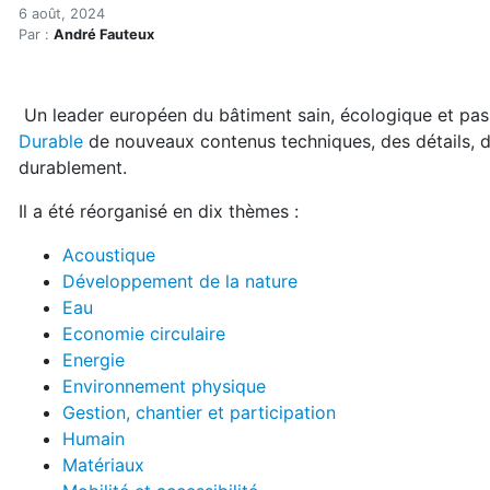
Bruxelles bonifie son Guid
Accueil
6 août, 2024
Par :
André Fauteux
Articles
Maisons saines
Hypersensibilités environnementales
Un leader européen du bâtiment sain, écologique et pass
Bruxelles bonifie son Guide Bâtiment Durable
Durable
de nouveaux contenus techniques, des détails, de
durablement.
Il a été réorganisé en dix thèmes :
Acoustique
Développement de la nature
Eau
Economie circulaire
Energie
Environnement physique
Gestion, chantier et participation
Humain
Matériaux