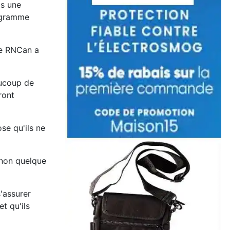
is une
rogramme
ue RNCan a
aucoup de
ront
se qu'ils ne
t non quelque
'assurer
t qu'ils