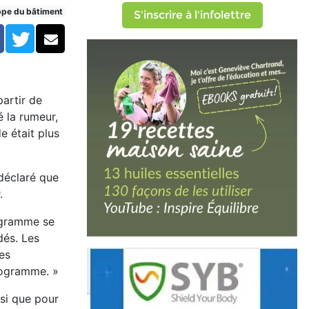
ppe du bâtiment
S'inscrire à l'infolettre
Facebook
Twitter
Courriel
artir de
é la rumeur,
e était plus
déclaré que
.
ogramme se
dés. Les
es
programme. »
nsi que pour