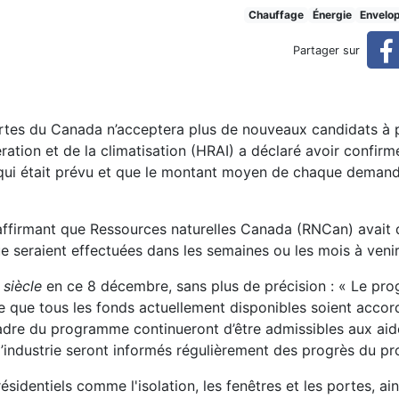
vertes tire à sa fin
Chauffage
Énergie
Envelo
Partager sur
tes du Canada n’acceptera plus de nouveaux candidats à p
ration et de la climatisation (HRAI) a déclaré avoir confirm
e qui était prévu et que le montant moyen de chaque demand
 affirmant que Ressources naturelles Canada (RNCan) avait 
e seraient effectuées dans les semaines ou les mois à venir
 siècle
en ce 8 décembre, sans plus de précision : « Le pr
 que tous les fonds actuellement disponibles soient accor
adre du programme continueront d’être admissibles aux aid
e l’industrie seront informés régulièrement des progrès du 
dentiels comme l'isolation, les fenêtres et les portes, ai