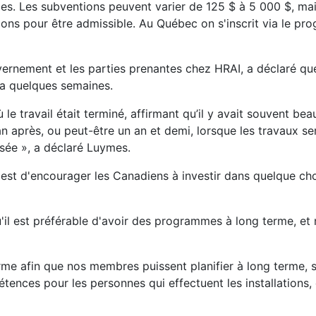
ries. Les subventions peuvent varier de 125 $ à 5 000 $, ma
tions pour être admissible. Au Québec on s'inscrit via le p
vernement et les parties prenantes chez HRAI, a déclaré q
 a quelques semaines.
 le travail était terminé, affirmant qu’il y avait souvent be
an après, ou peut-être un an et demi, lorsque les travaux se
rsée », a déclaré Luymes.
 est d'encourager les Canadiens à investir dans quelque cho
 qu'il est préférable d'avoir des programmes à long terme, e
rme afin que nos membres puissent planifier à long terme, s
tences pour les personnes qui effectuent les installations, e