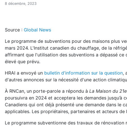
La subvention Maisons plus 
Accueil
8 décembre, 2023
Articles
Énergie
Chauffage
Source :
Global News
La subvention Maisons plus vertes tire à sa fin
Le programme de subventions pour des maisons plus ver
mars 2024. L'Institut canadien du chauffage, de la réfrigé
affirmant que l'utilisation des subventions a dépassé c
élevé que prévu.
HRAI a envoyé un
bulletin d'information sur la question
,
d'autres annonces sur la nécessité d'une action climatiqu
À RNCan, un porte-parole a répondu à
La Maison du 21e
poursuivra en 2024 et acceptera les demandes jusqu’à ce
Canadiens qui ont déjà présenté une demande dans le c
applicables. Les propriétaires, partenaires et acteurs d
Le programme subventionne des travaux de rénovation rési