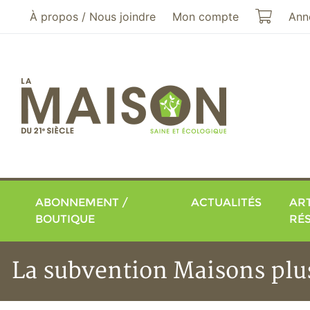
Aller au menu principal
Aller au contenu principal
Mon pa
À propos / Nous joindre
Mon compte
Ann
ABONNEMENT /
ACTUALITÉS
ART
BOUTIQUE
RÉ
La subvention Maisons plus 