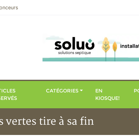
nier
onceurs
ICLES
CATÉGORIES
EN
P
SERVÉS
KIOSQUE!
vertes tire à sa fin