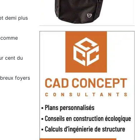
et demi plus
es comme
ur cent du
mbreux foyers