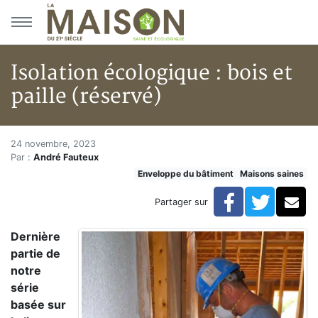
Aller au menu principal
Aller au contenu principal
Isolation écologique : bois et
paille (réservé)
Isolation écologique : bois et pa
Accueil
24 novembre, 2023
Par :
André Fauteux
Articles
Enveloppe du bâtiment
Maisons saines
Maisons saines
Hypersensibilités environnementales
Facebook
Twitte
Co
Partager sur
Isolation écologique : bois et paille (réservé)
Dernière
partie de
notre
série
basée sur