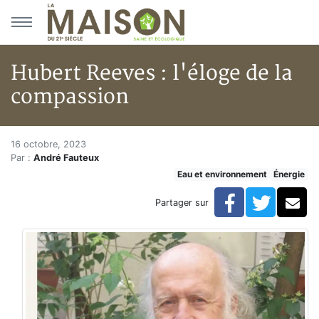
Aller au menu principal
Aller au contenu principal
Hubert Reeves : l'éloge de la
compassion
Hubert Reeves : l'éloge de la 
Accueil
16 octobre, 2023
Par :
André Fauteux
Articles
Eau et environnement
Énergie
Énergie
Chauffage
Facebook
Twitte
Co
Partager sur
Hubert Reeves : l'éloge de la compassion