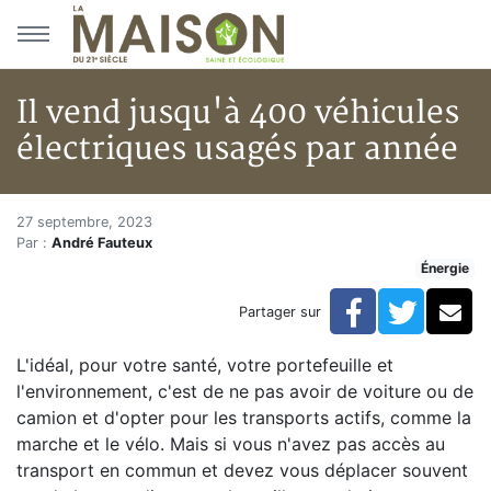
Aller au menu principal
Aller au contenu principal
Il vend jusqu'à 400 véhicules
électriques usagés par année
Il vend jusqu'à 400 véhicules 
Accueil
27 septembre, 2023
Par :
André Fauteux
Articles
Énergie
Énergie
Chauffage
Facebook
Twitte
Co
Partager sur
Il vend jusqu'à 400 véhicules électriques usagés par 
L'idéal, pour votre santé, votre portefeuille et
l'environnement, c'est de ne pas avoir de voiture ou de
camion et d'opter pour les transports actifs, comme la
marche et le vélo. Mais si vous n'avez pas accès au
transport en commun et devez vous déplacer souvent