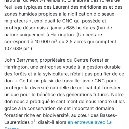
national du Mont-Tremblant. Elle abrite des forêts de
feuillues typiques des Laurentides méridionales et des
zones humides propices à la nidification d'oiseaux
migrateurs », expliquait le CNC qui possède et
protège désormais à jamais 685 hectares (ha) de
nature uniquement à Harrington. (Un hectare
2
correspond à 10 000 m
ou 2,5 acres qui comptent
2
107 639 pi
.)
John Berryman, propriétaire du Centre Forestier
Harrington, une entreprise vouée à la gestion durable
des forêts et à la sylviculture, n’était pas peu fier de ce
don. « Ce fut un plaisir de travailler avec CNC pour
protéger la diversité naturelle de cet habitat forestier
unique pour le bénéfice des générations futures. Notre
don nous a prodigué le sentiment de nous rendre utiles
grâce à la conservation de cet important domaine
forestier riche en biodiversité, au cœur des Basses-
1
Laurentides »
, disait-il alors
en entrevue avec
La