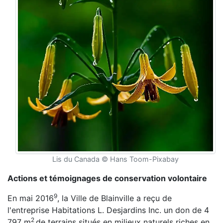
Lis du Canada © Hans Toom-Pixabay
Actions et témoignages de conservation volontaire
9
En mai 2016
, la Ville de Blainville a reçu de
l'entreprise Habitations L. Desjardins Inc. un don de 4
2
797 m
de terrains situés en milieux naturels riches en