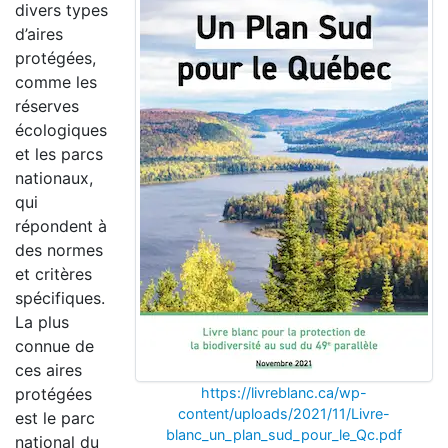
divers types
d’aires
protégées,
comme les
réserves
écologiques
et les parcs
nationaux,
qui
répondent à
des normes
et critères
spécifiques.
La plus
connue de
ces aires
protégées
https://livreblanc.ca/wp-
content/uploads/2021/11/Livre-
est le parc
blanc_un_plan_sud_pour_le_Qc.pdf
national du