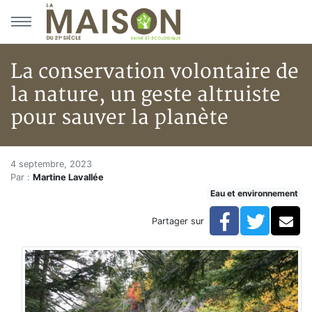
Aller au menu principal
Aller au contenu principal
La conservation volontaire de
la nature, un geste altruiste
pour sauver la planète
La conservation volontaire de l
Accueil
4 septembre, 2023
Par :
Martine Lavallée
Articles
Eau et environnement
Eau et environnement
Eau et environnement
Facebook
Twitte
Co
Partager sur
La conservation volontaire de la nature, un geste altr