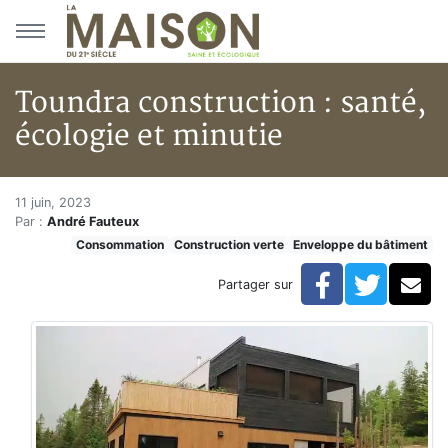
Aller au menu principal
Aller au contenu principal
Toundra construction : santé,
écologie et minutie
Toundra construction : santé, 
Accueil
11 juin, 2023
Par :
André Fauteux
Articles
Consommation
Construction verte
Enveloppe du bâtiment
Construction verte
Enveloppe du bâtiment
Facebook
Twitte
Co
Partager sur
Toundra construction : santé, écologie et minutie