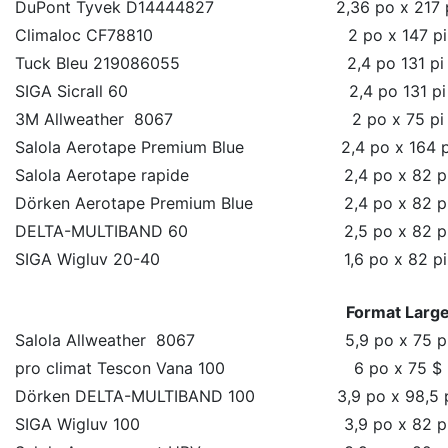
DuPont Tyvek D14444827
2,36 po x 217 
Climaloc CF78810
2 po x 147 pi
Tuck Bleu 219086055
2,4 po 131 p
SIGA Sicrall 60
2,4 po 131 pi
3M Allweather 8067
2 po x 75 pi
Salola Aerotape Premium Blue
2,4 po x 164 p
Salola Aerotape rapide
2,4 po x 82 p
Dörken Aerotape Premium Blue
2,4 po x 82 p
DELTA-MULTIBAND 60
2,5 po x 82 p
SIGA Wigluv 20-40
1,6 po x 82 p
Format Larg
Salola Allweather 8067
5,9 po x 75 p
pro climat Tescon Vana 100
6 po x 75 $
Dörken DELTA-MULTIBAND 100
3,9 po x 98,5 
SIGA Wigluv 100
3,9 po x 82 p