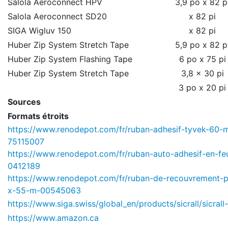
Salola Aeroconnect HPV
3,9 po x 82 p
Salola Aeroconnect SD20
x 82 pi
SIGA Wigluv 150
x 82 pi
Huber Zip System Stretch Tape
5,9 po x 82 p
Huber Zip System Flashing Tape
6 po x 75 pi
Huber Zip System Stretch Tape
3,8 x 30 pi
3 po x 20 pi
Sources
Formats étroits
https://www.renodepot.com/fr/ruban-adhesif-tyvek-6
75115007
https://www.renodepot.com/fr/ruban-auto-adhesif-en-feu
0412189
https://www.renodepot.com/fr/ruban-de-recouvrement-
x-55-m-00545063
https://www.siga.swiss/global_en/products/sicrall/sicrall
https://www.amazon.ca