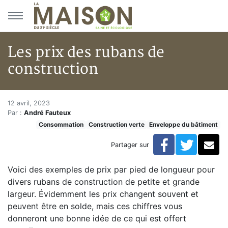
Aller au menu principal
Aller au contenu principal
Les prix des rubans de
construction
Les prix des rubans de constru
Accueil
12 avril, 2023
Par :
André Fauteux
Articles
Consommation
Construction verte
Enveloppe du bâtiment
Construction verte
Enveloppe du bâtiment
Facebook
Twitte
Co
Partager sur
Les prix des rubans de construction
Voici des exemples de prix par pied de longueur pour
divers rubans de construction de petite et grande
largeur. Évidemment les prix changent souvent et
peuvent être en solde, mais ces chiffres vous
donneront une bonne idée de ce qui est offert