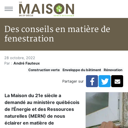
Aller au menu principal
Aller au contenu principal
Des conseils en matière de
fenestration
Des conseils en matière de fen
Accueil
28 octobre, 2022
Par :
André Fauteux
Articles
Construction verte
Enveloppe du bâtiment
Rénovation
Construction verte
Enveloppe du bâtiment
Facebook
Twitte
Co
Partager sur
Des conseils en matière de fenestration
La Maison du 21e siècle a
demandé au ministère québécois
de l'Énergie et des Ressources
naturelles (MERN) de nous
éclairer en matière de