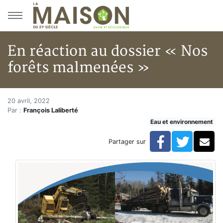
Aller au menu principal
Aller au contenu principal
En réaction au dossier « Nos
forêts malmenées »
En réaction au dossier « Nos 
Accueil
20 avril, 2022
Par :
François Laliberté
Articles
Eau et environnement
Eau et environnement
Eau et environnement
Facebook
Twitte
Co
Partager sur
En réaction au dossier « Nos forêts malmenées »