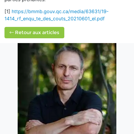
[1]
https://bmmb.gouv.qc.ca/media/63631/19-
1414_rf_enqu_te_des_couts_20210601_el.pdf
Retour aux articles