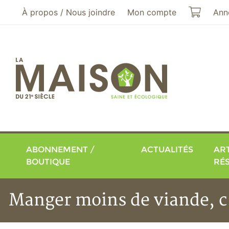
Aller au menu principal
Aller au contenu principal
Mon pa
À propos / Nous joindre
Mon compte
Ann
ABONNEMENT /
ACTUALITÉS
ART
BOUTIQUE
RÉ
Manger moins de viande, c'