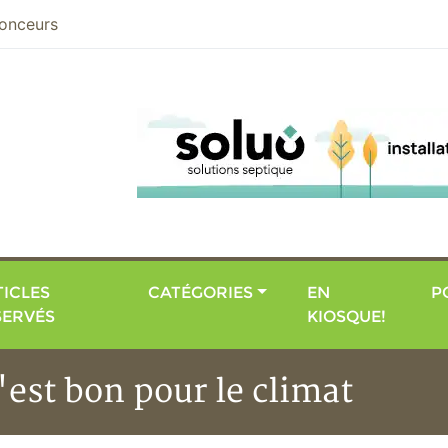
nier
onceurs
ICLES
CATÉGORIES
EN
P
SERVÉS
KIOSQUE!
est bon pour le climat