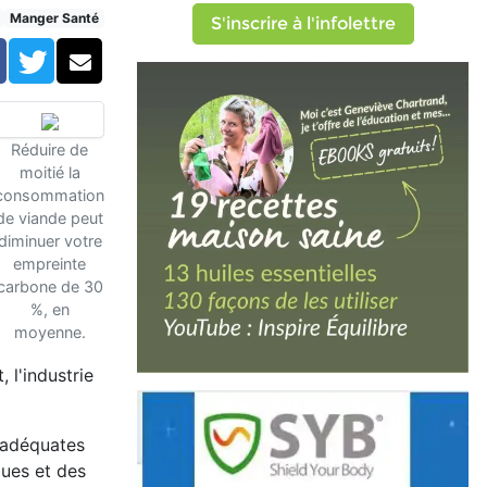
Manger Santé
S'inscrire à l'infolettre
Facebook
Twitter
Courriel
Réduire de
moitié la
consommation
de viande peut
diminuer votre
empreinte
carbone de 30
%, en
moyenne.
 l'industrie
nadéquates
ques et des