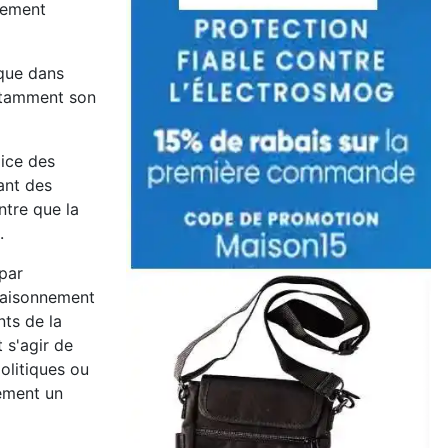
nement
ique dans
otamment son
lice des
ant des
tre que la
.
 par
 raisonnement
ts de la
 s'agir de
olitiques ou
lement un