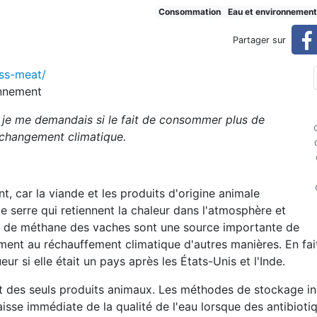
est bon pour le climat
Consommation
Eau et environnement
Partager sur
ss-meat/
onnement
t je me demandais si le fait de consommer plus de
e changement climatique.
t, car la viande et les produits d'origine animale
de serre qui retiennent la chaleur dans l'atmosphère et
ns de méthane des vaches sont une source importante de
ment au réchauffement climatique d'autres manières. En fait,
ur si elle était un pays après les États-Unis et l'Inde.
nt des seuls produits animaux. Les méthodes de stockage i
aisse immédiate de la qualité de l'eau lorsque des antibioti