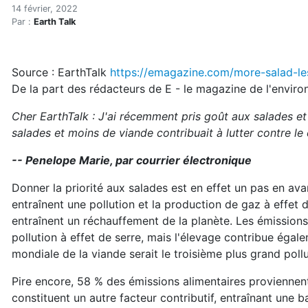
Manger moins de viande, c'
Accueil
14 février, 2022
Par :
Earth Talk
Articles
Eau et environnement
Eau et environnement
Source : EarthTalk
https://emagazine.com/more-salad-le
Manger moins de viande, c'est bon pour le climat
De la part des rédacteurs de E - le magazine de l'envir
Cher EarthTalk : J'ai récemment pris goût aux salades e
salades et moins de viande contribuait à lutter contre l
-- Penelope Marie, par courrier électronique
Donner la priorité aux salades est en effet un pas en avan
entraînent une pollution et la production de gaz à effet 
entraînent un réchauffement de la planète. Les émissio
pollution à effet de serre, mais l'élevage contribue égale
mondiale de la viande serait le troisième plus grand pollue
Pire encore, 58 % des émissions alimentaires provienne
constituent un autre facteur contributif, entraînant une b