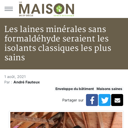
Aller au menu principal
Aller au contenu principal
Les laines minérales sans
formaldéhyde seraient les
isolants classiques les plus
sains
Les laines minérales sans forma
Accueil
1 août, 2021
Par :
André Fauteux
Articles
Enveloppe du bâtiment
Maisons saines
Maisons saines
Hypersensibilités environnementales
Facebook
Twitte
Co
Partager sur
Les laines minérales sans formaldéhyde seraient les is