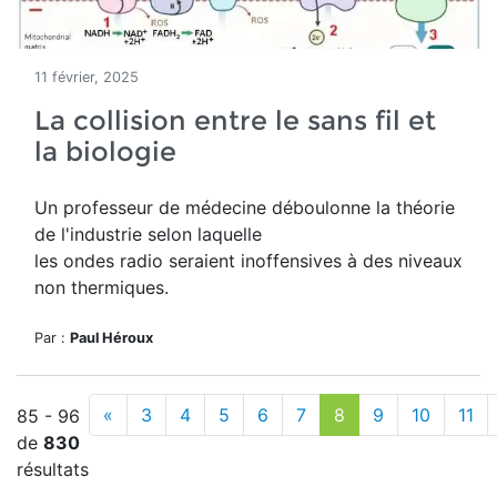
11 février, 2025
La collision entre le sans fil et
la biologie
Un professeur de médecine déboulonne la théorie
de l'industrie selon laquelle
les ondes radio
seraient inoffensives à des niveaux
non thermiques.
Par :
Paul Héroux
«
3
4
5
6
7
8
9
10
11
85 - 96
de
830
résultats