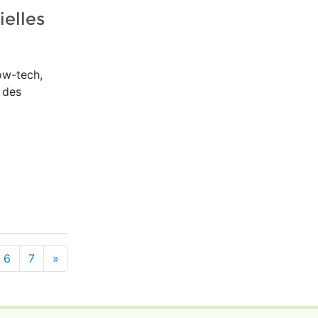
ielles
ow-tech,
s des
6
7
»