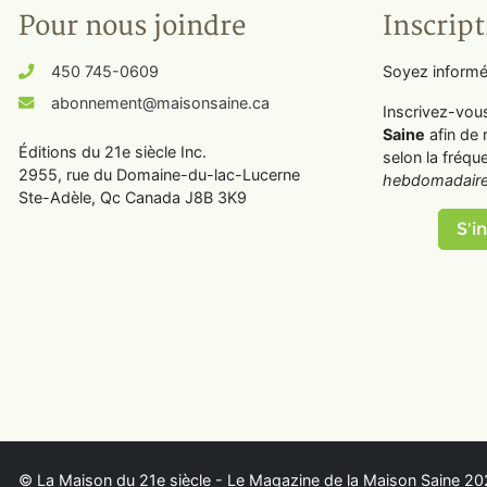
Pour nous joindre
Inscript
450 745-0609
Soyez informé
abonnement@maisonsaine.ca
Inscrivez-vou
Saine
afin de 
Éditions du 21e siècle Inc.
selon la fréqu
2955, rue du Domaine-du-lac-Lucerne
hebdomadaire
Ste-Adèle, Qc Canada J8B 3K9
S'in
© La Maison du 21e siècle - Le Magazine de la Maison Saine 202