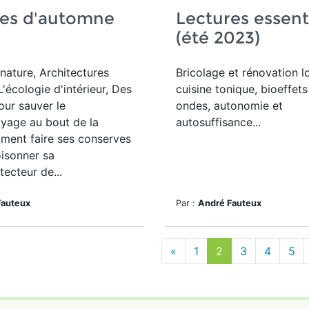
res d'automne
Lectures essent
(été 2023)
nature, Architectures
Bricolage et rénovation l
L'écologie d'intérieur, Des
cuisine tonique, bioeffet
ur sauver le
ondes, autonomie et
yage au bout de la
autosuffisance...
ment faire ses conserves
isonner sa
tecteur de...
Fauteux
Par :
André Fauteux
«
1
2
3
4
5