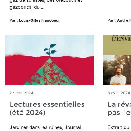
gaz de schistes, des oléoducs et
gazoducs, du...
Par :
Louis-Gilles Francoeur
Par :
André 
22 mai, 2024
3 avril, 2024
Lectures essentielles
La rév
(été 2024)
pas li
Jardiner dans les ruines, Journal
Extrait du 