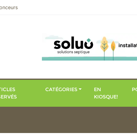
nier
onceurs
ICLES
CATÉGORIES
EN
P
SERVÉS
KIOSQUE!