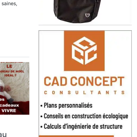
s saines,
au