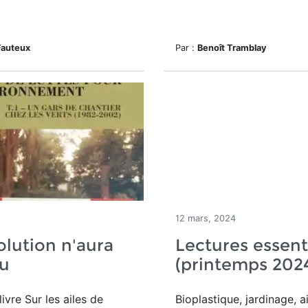
Fauteux
Par :
Benoît Tramblay
12 mars, 2024
olution n'aura
Lectures essent
eu
(printemps 202
livre Sur les ailes de
Bioplastique, jardinage, a