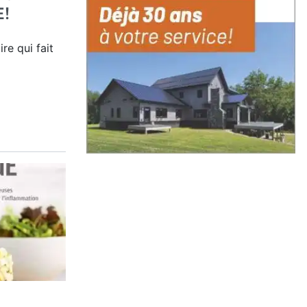
E!
re qui fait