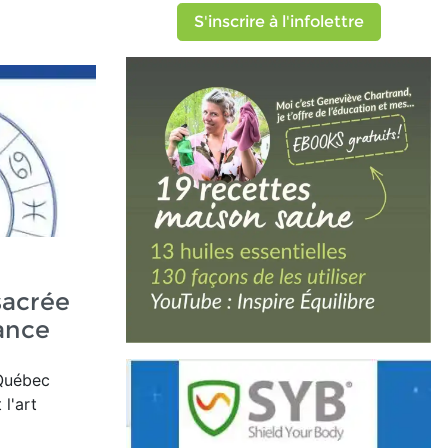
S'inscrire à l'infolettre
sacrée
ance
 Québec
l'art