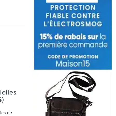
ielles
4)
iles de