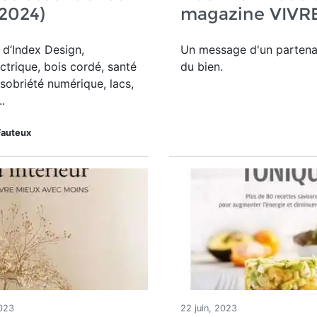
 2024)
magazine VIVR
 d’Index Design
,
Un message d'un partenai
ectrique, bois cordé, santé
du bien.
 sobriété numérique, lacs,
.
Fauteux
023
22 juin, 2023