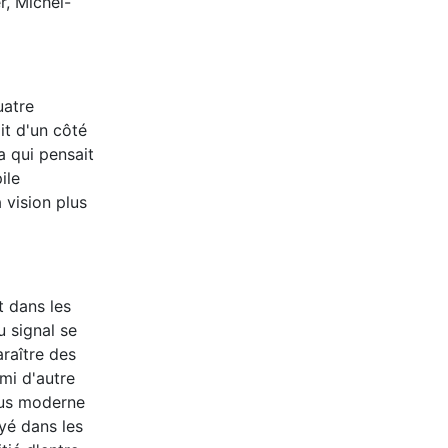
r, Michel-
uatre
ait d'un côté
ta qui pensait
ile
 vision plus
t dans les
u signal se
araître des
mi d'autre
plus moderne
oyé dans les