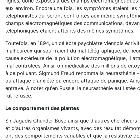
lignes, donc exposés à des champs électromagnétiques i
eux environ. Encore une fois, les symptômes étaient les 
téléphonistes qui seront confrontés aux même symptôme
champs électromagnétiques des communications, devant l
téléphoniques étaient atteints des mêmes symptômes.
Toutefois, en 1894, un célèbre psychiatre viennois écrivit
malheureux qui souffraient du mal télégraphique, de neu
cause extérieure de la pollution électromagnétique, il
mal contrôlées. Ainsi, on médicalise des millions de cito
à ce polluant. Sigmund Freud renomma la neurasthénie – d
ou attaque d'anxiété ou encore attaque de panique. Ainsi,
entrave. A noter qu'en Russie, la neurasthénie est listé
fut refusée.
Le comportement des plantes
Sir Jagadis Chunder Bose ainsi que d'autres chercheurs 
et d'autres organismes vivants, avec des résultat démont
ont des comportements variables et que la résistivité de