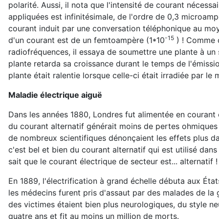
polarité. Aussi, il nota que l'intensité de courant nécess
appliquées est infinitésimale, de l'ordre de 0,3 microam
courant induit par une conversation téléphonique au moye
-15
d'un courant est de un femtoampère (1*10
) ! Comme c
radiofréquences, il essaya de soumettre une plante à un
plante retarda sa croissance durant le temps de l'émissi
plante était ralentie lorsque celle-ci était irradiée par le
Maladie électrique aiguë
Dans les années 1880, Londres fut alimentée en courant c
du courant alternatif générait moins de pertes ohmiques da
de nombreux scientifiques dénonçaient les effets plus dan
c'est bel et bien du courant alternatif qui est utilisé dan
sait que le courant électrique de secteur est... alternatif 
En 1889, l'électrification à grand échelle débuta aux É
les médecins furent pris d'assaut par des malades de la
des victimes étaient bien plus neurologiques, du style ne
quatre ans et fit au moins un million de morts.