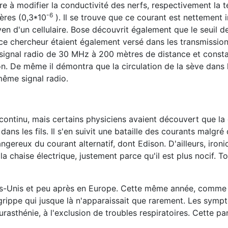
aire à modifier la conductivité des nerfs, respectivement la 
-6
pères (0,3*10
). Il se trouve que ce courant est nettement i
n d'un cellulaire. Bose découvrit également que le seuil de
e chercheur étaient également versé dans les transmission
 signal radio de 30 MHz à 200 mètres de distance et consta
on. De même il démontra que la circulation de la sève dans 
 même signal radio.
ontinu, mais certains physiciens avaient découvert que la 
ns les fils. Il s'en suivit une bataille des courants malgré
gereux du courant alternatif, dont Edison. D'ailleurs, iron
s la chaise électrique, justement parce qu'il est plus nocif. 
!
tats-Unis et peu après en Europe. Cette même année, comme
 grippe qui jusque là n'apparaissait que rarement. Les sym
urasthénie, à l'exclusion de troubles respiratoires. Cette p