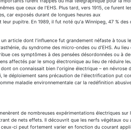
mportants furent frappés du mal télégraphique pour la moit
mêmes que ceux de l'EHS. Plus tard, vers 1915, ce furent le
s, car exposés durant de longues heures aux
eur pupitre. En 1989, il fut noté qu'a Winnipeg, 47 % des 
 un article dont l'influence fut grandement néfaste à tous l
rasthénie, du syndrome des micro-ondes ou d'EHS. Au lieu d
 attribue ces symptômes à des pensées désordonnées ou à d
yens affectés par le smog électronique au lieu de réduire le
ont on connaissait bien l'origine électrique – en névrose 
 le déploiement sans précaution de l'électrification put co
e comme maladie environnementale car la redéfinition abusiv
menèrent de nombreuses expérimentations électriques sur l
rant de nets effets. Il découvrit que les nerfs végétaux ou
 ceux-ci peut fortement varier en fonction du courant appl