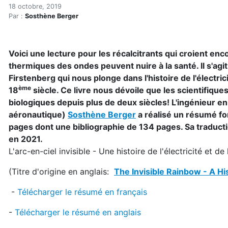
L'arc-en-ciel invisible - Un
Accueil
18 octobre, 2019
Par :
Sosthène Berger
Articles
Maisons saines
Hypersensibilités environnementales
Voici une lecture pour les récalcitrants qui croient enc
L'arc-en-ciel invisible - Une histoire de l'électricité e
thermiques des ondes peuvent nuire à la santé. Il s'agit 
Firstenberg qui nous plonge dans l'histoire de l'électrici
ème
18
siècle. Ce livre nous dévoile que les scientifique
biologiques depuis plus de deux siècles! L'ingénieur e
aéronautique)
Sosthène Berger
a réalisé un résumé for
pages dont une bibliographie de 134 pages. Sa traductio
en 2021.
L'arc-en-ciel invisible - Une histoire de l'électricité et d
(Titre d'origine en anglais:
The Invisible Rainbow - A His
-
Télécharger le résumé en français
-
Télécharger le résumé en anglais