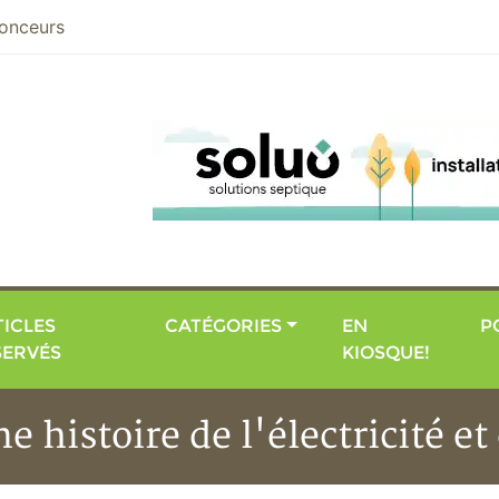
nier
onceurs
ICLES
CATÉGORIES
EN
P
SERVÉS
KIOSQUE!
e histoire de l'électricité et