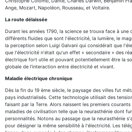
Christophe Colomb, Dante, Charles Darwin, Benjamin Fran
Ange, Mozart, Napoléon, Rousseau, et Voltaire.
La route délaissée
Durant les années 1790, la science se trouva face à une cri
différents fluides que sont l'électricité, la lumière, le ma
la perception selon Luigi Galvani qui considérait que l'éle
que l'électricité n'était qu'un effet « secondaire » des ré
électrique fort utile et pouvant potentiellement être la 
globale de l’interaction entre électricité et vivant.
Maladie électrique chronique
Dès la fin du 19 ème siècle, le paysage des villes fut mé
pays industrialisés. Cette technologie utilisait des tensio
faisant par la Terre. Alors naissent les premiers courant
maladies de civilisation telle que la neurasthénie dont 
personnalités. Notons au passage que la neurasthénie s'a
pour désigner la même sensibilité à l'électricité. Les té