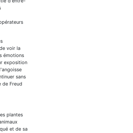
ié d'entre-
s
opérateurs
es
e voir la
es émotions
ur exposition
d'angoisse
ntinuer sans
e de Freud
es plantes
 animaux
iqué et de sa