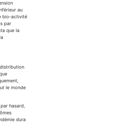
tension
nférieur au
 bio-activité
s par
ta que la
la
distribution
 que
iquement,
Tout le monde
 par hasard,
ptômes
andémie dura