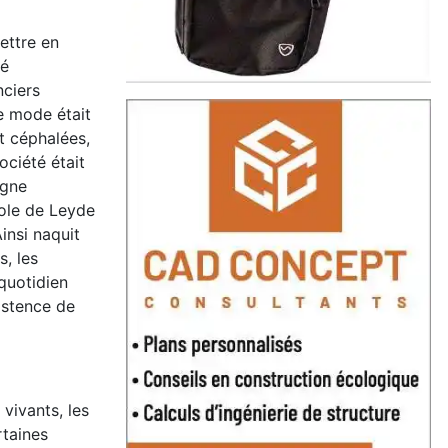
ettre en
té
nciers
e mode était
t céphalées,
ociété était
agne
ole de Leyde
insi naquit
s, les
quotidien
xistence de
vivants, les
rtaines