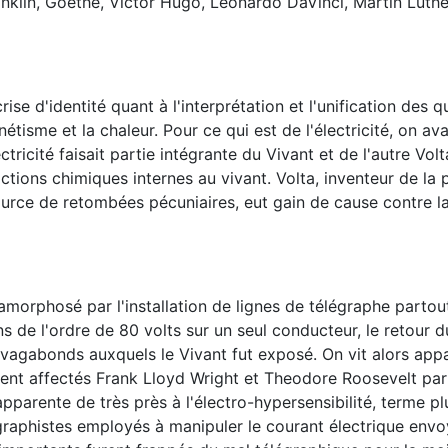
klin, Goethe, Victor Hugo, Leonardo DaVinci, Martin Luthe
se d'identité quant à l'interprétation et l'unification des q
gnétisme et la chaleur. Pour ce qui est de l'électricité, on av
ctricité faisait partie intégrante du Vivant et de l'autre Vol
actions chimiques internes au vivant. Volta, inventeur de la p
source de retombées pécuniaires, eut gain de cause contre la
tamorphosé par l'installation de lignes de télégraphe partou
ns de l'ordre de 80 volts sur un seul conducteur, le retour d
s vagabonds auxquels le Vivant fut exposé. On vit alors app
furent affectés Frank Lloyd Wright et Theodore Roosevelt par
pparente de très près à l'électro-hypersensibilité, terme 
légraphistes employés à manipuler le courant électrique env