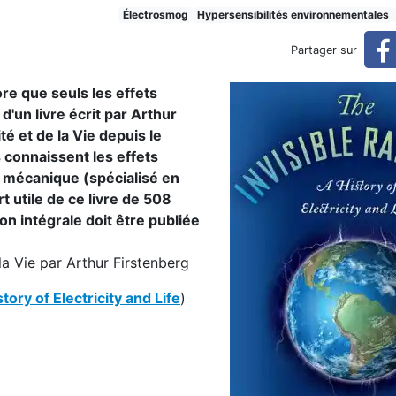
e histoire de l'électricité et
Électrosmog
Hypersensibilités environnementales
Partager sur
ore que seuls les effets
t de la Vie (résumé)
d'un livre écrit par Arthur
té et de la Vie depuis le
s connaissent les effets
n mécanique (spécialisé en
t utile de ce livre de 508
n intégrale doit être publiée
e la Vie par Arthur Firstenberg
tory of Electricity and Life
)