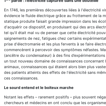
1
partie : l'électricité c
apturée dans une bouteille
En 1746, les premières découvertes liées à l'électricité v
évidence le fluide électrique grâce au frottement de la ma
statique produite faisait grande impression dans les école
d'acquérir ce dispositif, en produisant qui des arcs éle
tel qu'il était mal vu de penser que cette électricité po
saignements de nez, fatigues chez certains expérimentateu
prise d'électromanie et les plus fervents à se faire él
commencèrent à percevoir des symptômes néfastes. Malgr
(ancêtre du condensateur) à des fins d’expérimentations 
un tout nouveau domaine de connaissances concernant les e
animaux, connaissances qui étaient alors bien plus vast
des patients atteints des effets de l'électricité sans mêm
ces connaissances.
Le sourd entend et le boiteux marche
Notant les effets – rarement positifs – plus souvent néga
chercheurs et médecins en ont conclu que les organismes 