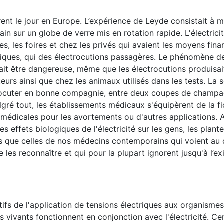
irent le jour en Europe. L’expérience de Leyde consistait à m
in sur un globe de verre mis en rotation rapide. L'électrici
s, les foires et chez les privés qui avaient les moyens fina
ctriques, qui des électrocutions passagères. Le phénomène d
uvait être dangereuse, même que les électrocutions produisai
rs ainsi que chez les animaux utilisés dans les tests. La s
ectrocuter en bonne compagnie, entre deux coupes de champ
é tout, les établissements médicaux s'équipèrent de la fi
médicales pour les avortements ou d'autres applications. A
ffets biologiques de l'électricité sur les gens, les plante
es que celles de nos médecins contemporains qui voient au 
e les reconnaître et qui pour la plupart ignorent jusqu'à l’e
tifs de l'application de tensions électriques aux organismes 
vivants fonctionnent en conjonction avec l'électricité. Ce