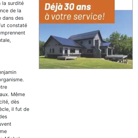
 la surdité
nce de la
te dans des
fut constaté
comprennent
tale,
enjamin
 organisme.
être
avaux. Même
cité, dès
le, il fut de
 des
uvent
mme