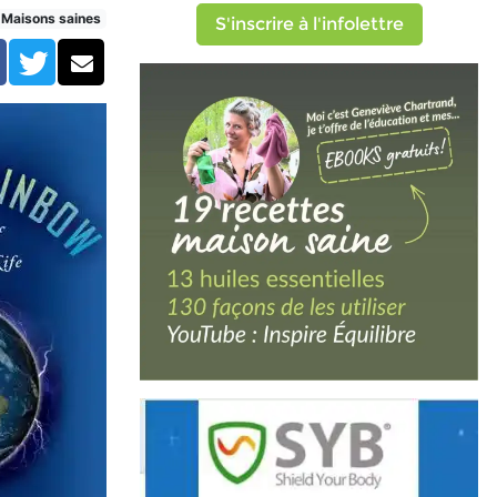
 de la Vie (résumé)
Maisons saines
S'inscrire à l'infolettre
Facebook
Twitter
Courriel