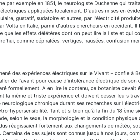
mme par exemple en 1851, le neurologiste Duchenne qui traita
électriques appliquées localement. D'autres mises en évide
ire, gustatif, sudatoire et autres, par l'électricité produi
Volta en Italie, parmi d'autres chercheurs en occident. Il 
 que les effets délétères dont on peut lire la liste et qui 
urd'hui, comme céphalées, vertiges, nausées, confusion men
mené des expériences électriques sur le Vivant – confie à B
 aller de l'avant pour cause d'intolérance électrique de son
ré formellement. A en lire le contenu, ce botaniste devait 
nt la même et triste expérience et doivent cesser leurs tr
 neurologique chronique durant ses recherches sur l'électri
o-hypersensibilité. Tant et si bien qu'à la fin du 18 ème sièc
de, selon le sexe, la morphologie et la condition physique
vidus réagissaient fortement aux changements de météo, so
e. Certains de ces sujets sont connus jusqu'à nos jours, co