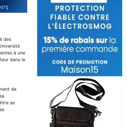
té des
Université
uentes à une
teur dans le
ement de
 sa
itre se
es