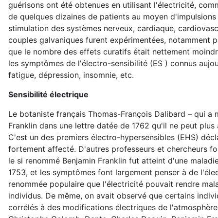
guérisons ont été obtenues en utilisant l'électricité, co
de quelques dizaines de patients au moyen d'impulsions 
stimulation des systèmes nerveux, cardiaque, cardiovascula
couples galvaniques furent expérimentées, notamment par 
que le nombre des effets curatifs était nettement moindre
les symptômes de l'électro-sensibilité (ES ) connus aujo
fatigue, dépression, insomnie, etc.
Sensibilité électrique
Le botaniste français Thomas-François Dalibard – qui a 
Franklin dans une lettre datée de 1762 qu'il ne peut plus
C'est un des premiers électro-hypersensibles (EHS) décla
fortement affecté. D'autres professeurs et chercheurs fo
le si renommé Benjamin Franklin fut atteint d'une maladie
1753, et les symptômes font largement penser à de l'électr
renommée populaire que l'électricité pouvait rendre mala
individus. De même, on avait observé que certains indi
corrélés à des modifications électriques de l'atmosphèr