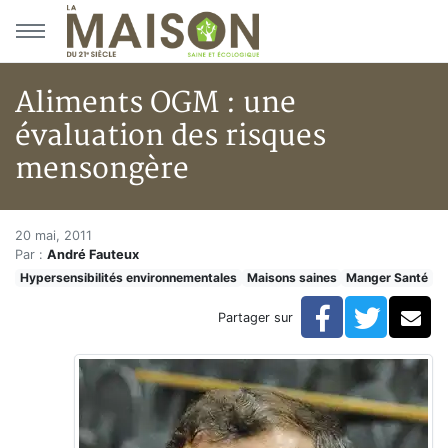
Aller au menu principal
Aller au contenu principal
Aliments OGM : une
évaluation des risques
mensongère
Aliments OGM : une évaluatio
Accueil
20 mai, 2011
Par :
André Fauteux
Articles
Hypersensibilités environnementales
Maisons saines
Manger Santé
Maisons saines
Hypersensibilités environnementales
Facebook
Twitte
Co
Partager sur
Aliments OGM : une évaluation des risques mensongè