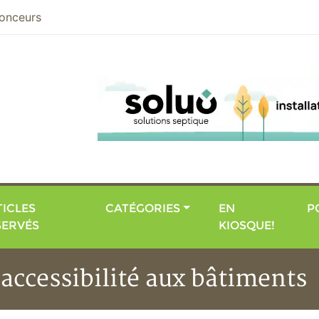
nier
onceurs
ICLES
CATÉGORIES
EN
P
SERVÉS
KIOSQUE!
'accessibilité aux bâtiments