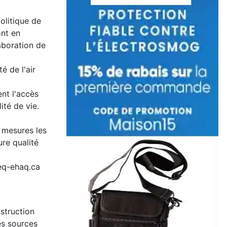
olitique de
ont en
laboration de
é de l'air
ent l'accès
ité de vie.
s mesures les
re qualité
seq-ehaq.ca
struction
les sources