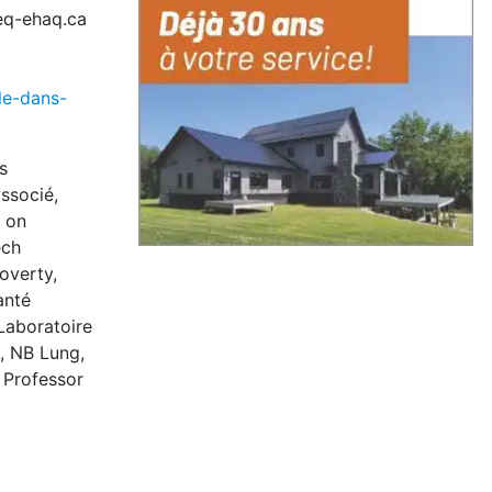
seq-ehaq.ca
le-dans-
s
ssocié,
k on
ech
overty,
anté
Laboratoire
, NB Lung,
 Professor