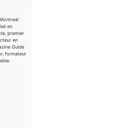
 Montreal
isé en
cle, premier
acteur en
gazine Guide
er, formateur
able.