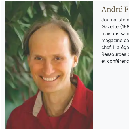
André F
Journaliste 
Gazette (198
maisons sain
magazine can
chef. Il a é
Ressources p
et conférenc