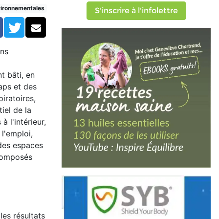
vironnementales
S'inscrire à l'infolettre
Facebook
Twitter
Courriel
ans
t bâti, en
aps et des
iratoires,
iel de la
à l'intérieur,
l'emploi,
 des espaces
s composés
les résultats