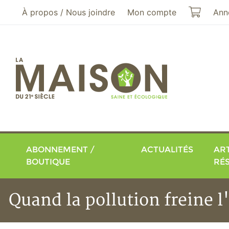
Aller au menu principal
Aller au contenu principal
Mon pa
À propos / Nous joindre
Mon compte
Ann
ABONNEMENT /
ACTUALITÉS
ART
BOUTIQUE
RÉ
Quand la pollution freine l