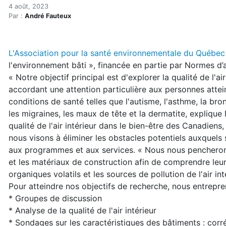
Quand la pollution freine l
Accueil
4 août, 2023
Par :
André Fauteux
Articles
Actualités
Quand la pollution freine l'accessibilité aux bâtiments
L'Association pour la santé environnementale du Québe
l'environnement bâti », financée en partie par Normes d’
« Notre objectif principal est d'explorer la qualité de l'ai
accordant une attention particulière aux personnes attei
conditions de santé telles que l'autisme, l'asthme, la b
les migraines, les maux de tête et la dermatite, explique 
qualité de l'air intérieur dans le bien-être des Canadiens,
nous visons à éliminer les obstacles potentiels auxquels
aux programmes et aux services. « Nous nous pencherons
et les matériaux de construction afin de comprendre leur i
organiques volatils et les sources de pollution de l'air int
Pour atteindre nos objectifs de recherche, nous entrepr
* Groupes de discussion
* Analyse de la qualité de l'air intérieur
* Sondages sur les caractéristiques des bâtiments : corrél