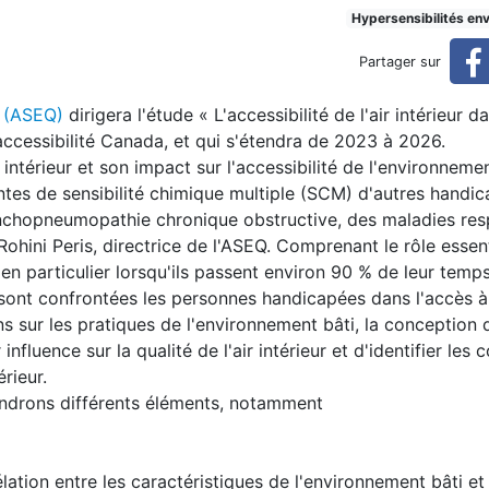
'accessibilité aux bâtiments
Hypersensibilités en
Partager sur
c (ASEQ)
dirigera l'étude « L'accessibilité de l'air intérieur d
accessibilité Canada, et qui s'étendra de 2023 à 2026.
r intérieur et son impact sur l'accessibilité de l'environnemen
ntes de sensibilité chimique multiple (SCM) d'autres handic
ronchopneumopathie chronique obstructive, des maladies resp
Rohini Peris, directrice de l'ASEQ. Comprenant le rôle essent
 en particulier lorsqu'ils passent environ 90 % de leur temps 
 sont confrontées les personnes handicapées dans l'accès à 
 sur les pratiques de l'environnement bâti, la conception
nfluence sur la qualité de l'air intérieur et d'identifier le
érieur.
endrons différents éléments, notamment
ation entre les caractéristiques de l'environnement bâti et 