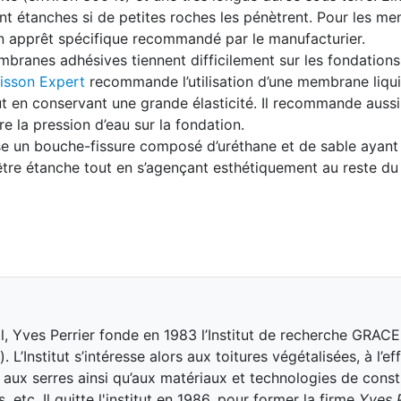
t étanches si de petites roches les pénètrent. Pour les m
’un apprêt spécifique recommandé par le manufacturier.
embranes adhésives tiennent difficilement sur les fondation
isson Expert
recommande l’utilisation d’une membrane liqu
 en conservant une grande élasticité. Il recommande aussi l
 la pression d’eau sur la fondation.
lise un bouche-fissure composé d’uréthane et de sable ayant
’être étanche tout en s’agençant esthétiquement au reste du 
al, Yves Perrier fonde en 1983 l’Institut de recherche GRAC
’Institut s’intéresse alors aux toitures végétalisées, à l’eff
e, aux serres ainsi qu’aux matériaux et technologies de cons
s, etc. Il quitte l'institut en 1986, pour former la firme
Yves P