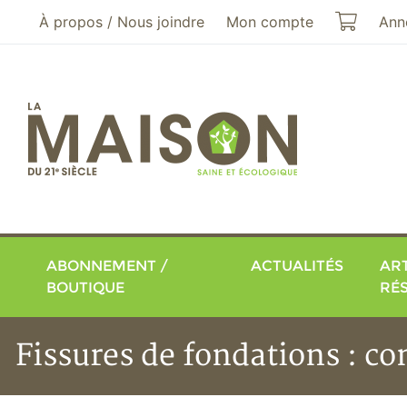
Aller au menu principal
Aller au contenu principal
Mon pa
À propos / Nous joindre
Mon compte
Ann
ABONNEMENT /
ACTUALITÉS
ART
BOUTIQUE
RÉ
Fissures de fondations : c