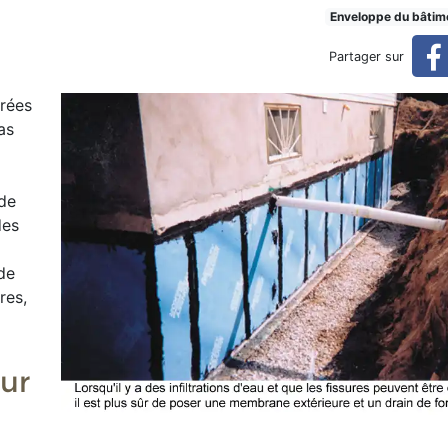
omment réparer
Enveloppe du bâtim
Partager sur
urées
as
 de
des
 de
res,
eur