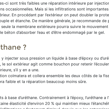
les-ci sont très faibles une réparation intérieure par injectio
ions occasionnelles. Mais si les infiltrations sont importante
térieur. En procédant par l’extérieur on peut doubler la prot
 souple et étanche. De manière générale, je recommande de 
nt, seule la membrane extérieure pourra suivre le mouvement
e béton d’absorber l’eau et d’être endommagé par le gel.
éthane ?
 y injecter sous pression un liquide à base d’époxy ou d’ur
s, le sol extérieur agit comme bouchon pour retenir l’écoul
rieure, s’il y en a une.
tion colmatera et collera ensemble les deux côtés de la fiss
era faible et la réparation beaucoup moins sûre.
uits à base d’uréthane. Contrairement à l’époxy, l’uréthane a 
taine élasticité d’environ 20 % qui maintien mieux l’étanchéi