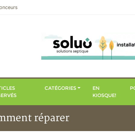
nier
onceurs
ICLES
CATÉGORIES
EN
P
SERVÉS
KIOSQUE!
omment réparer