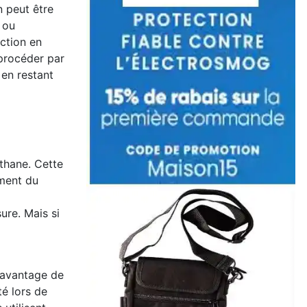
n peut être
s ou
ection en
procéder par
 en restant
éthane. Cette
ement du
ure. Mais si
l’avantage de
té lors de