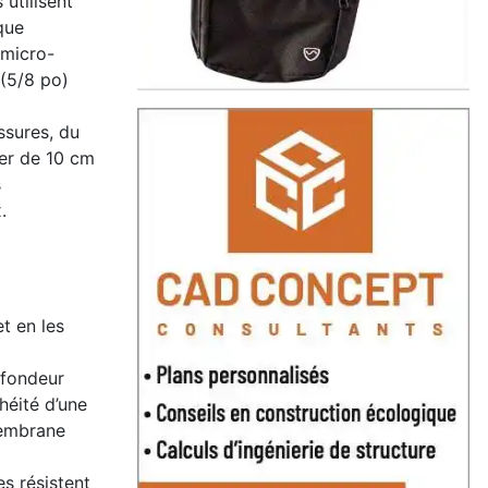
 utilisent
que
 micro-
 (5/8 po)
ssures, du
ier de 10 cm
s
.
et en les
ofondeur
héité d’une
membrane
s résistent