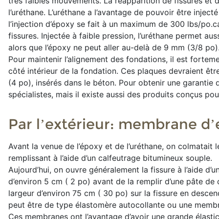
très faibles mouvements. La réapparition de fissures et d’
l’uréthane. L’uréthane a l’avantage de pouvoir être injec
l’injection d’époxy se fait à un maximum de 300 lbs/po.c
fissures. Injectée à faible pression, l’uréthane permet au
alors que l’époxy ne peut aller au-delà de 9 mm (3/8 po)
Pour maintenir l’alignement des fondations, il est forte
côté intérieur de la fondation. Ces plaques devraient être
(4 po), insérés dans le béton. Pour obtenir une garantie d
spécialistes, mais il existe aussi des produits conçus po
Par l’extérieur: membrane d’
Avant la venue de l’époxy et de l’uréthane, on colmatait l
remplissant à l’aide d’un calfeutrage bitumineux souple.
Aujourd’hui, on ouvre généralement la fissure à l’aide d’
d’environ 5 cm ( 2 po) avant de la remplir d’une pâte d
largeur d’environ 75 cm ( 30 po) sur la fissure en desce
peut être de type élastomère autocollante ou une membr
Ces membranes ont l’avantage d’avoir une grande élastici