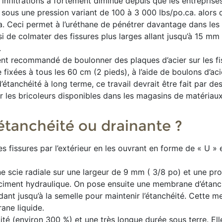
infiltrations a fortement diminué depuis que les entreprises
té sous une pression variant de 100 à 3 000 lbs/po.ca. alors 
a. Ceci permet à l’uréthane de pénétrer davantage dans les
ssi de colmater des fissures plus larges allant jusqu’à 15 mm
.
ment recommandé de boulonner des plaques d’acier sur les fi
 fixées à tous les 60 cm (2 pieds), à l’aide de boulons d’ac
’étanchéité à long terme, ce travail devrait être fait par de
ur les bricoleurs disponibles dans les magasins de matériaux
étanchéité ou drainante ?
es fissures par l’extérieur en les ouvrant en forme de « U » 
une scie radiale sur une largeur de 9 mm ( 3/8 po) et une pr
e ciment hydraulique. On pose ensuite une membrane d’étanc
ndant jusqu’à la semelle pour maintenir l’étanchéité. Cette 
ane liquide.
té (environ 300 %) et une très longue durée sous terre. Elle