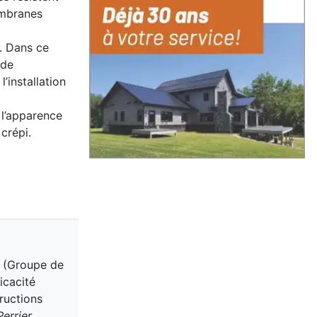
embranes
s. Dans ce
ide
’installation
 l’apparence
crépi.
E (Groupe de
icacité
tructions
errier