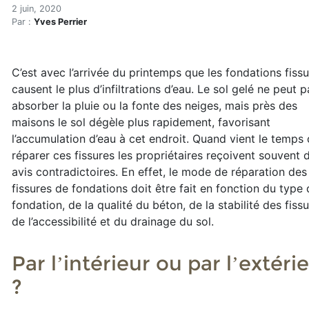
Fissures de fondations : c
Accueil
2 juin, 2020
Par :
Yves Perrier
Articles
Enveloppe du bâtiment
Fissures de fondations : comment réparer
C’est avec l’arrivée du printemps que les fondations fiss
causent le plus d’infiltrations d’eau. Le sol gelé ne peut p
absorber la pluie ou la fonte des neiges, mais près des
maisons le sol dégèle plus rapidement, favorisant
l’accumulation d’eau à cet endroit. Quand vient le temps
réparer ces fissures les propriétaires reçoivent souvent 
avis contradictoires. En effet, le mode de réparation des
fissures de fondations doit être fait en fonction du type
fondation, de la qualité du béton, de la stabilité des fissu
de l’accessibilité et du drainage du sol.
Par l’intérieur ou par l’extéri
?