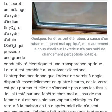
Le secret :
un mélange
d’oxyde
d’indium
(In
O
) et
2
3
d’oxyde
Quelques fenêtres ont été ratées à cause d'un
d’étain
ruban masquant mal appliqué, mais autrement
(SnO
) qui
2
le coup d'oeil sur l'extérieur n'a pas subi de
possède
changement perceptible notable.
une grande
conductivité électrique et une transparence optique.
Le tout est combiné à un solvant d’acétone.
L’entreprise mentionne que l'odeur de vernis à ongle
disparaît essentiellement en quatre heures, car le verre
est peu poreux et elle ne s’incruste pas dans les tissus.
Je l'ai testé sur une fenêtre chez moi à l'insu de ma
femme qui est sensible aux vapeurs chimiques. De
retour à la maison en fin d'après-midi elle n'a senti
aucune odeur. J'ai donc fait traiter presque toutes nos