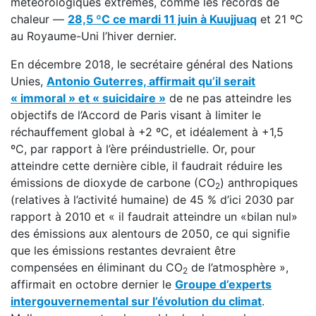
météorologiques extrêmes, comme les records de
chaleur —
28,5 ºC ce mardi 11 juin à Kuujjuaq
et 21 ºC
au Royaume-Uni l’hiver dernier.
En décembre 2018, le secrétaire général des Nations
Unies,
Antonio Guterres, affirmait qu’il serait
« immoral » et « suicidaire »
de ne pas atteindre les
objectifs de l’Accord de Paris visant à limiter le
réchauffement global à +2 ºC, et idéalement à +1,5
ºC, par rapport à l’ère préindustrielle. Or, pour
atteindre cette dernière cible, il faudrait réduire les
émissions de dioxyde de carbone (CO
) anthropiques
2
(relatives à l’activité humaine) de 45 % d’ici 2030 par
rapport à 2010 et « il faudrait atteindre un «bilan nul»
des émissions aux alentours de 2050, ce qui signifie
que les émissions restantes devraient être
compensées en éliminant du CO
de l’atmosphère »,
2
affirmait en octobre dernier le
Groupe d’experts
intergouvernemental sur l’évolution du climat
.