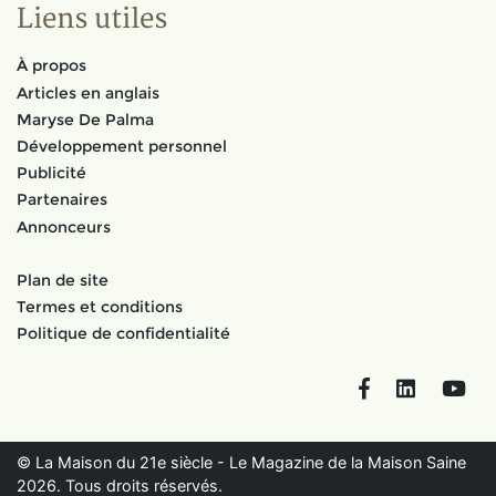
Liens utiles
À propos
Articles en anglais
Maryse De Palma
Développement personnel
Publicité
Partenaires
Annonceurs
Plan de site
Termes et conditions
Politique de confidentialité
Facebook
LinkedIn
You
© La Maison du 21e siècle - Le Magazine de la Maison Saine
2026. Tous droits réservés.