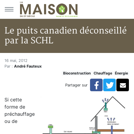
Aller au menu principal
Aller au contenu principal
Le puits canadien déconseillé
par la SCHL
Le puits canadien déconseillé 
Accueil
16 mai, 2012
Par :
André Fauteux
Articles
Bioconstruction
Chauffage
Énergie
Énergie
Chauffage
Facebook
Twitte
Co
Partager sur
Le puits canadien déconseillé par la SCHL
Si cette
forme de
préchauffage
ou de