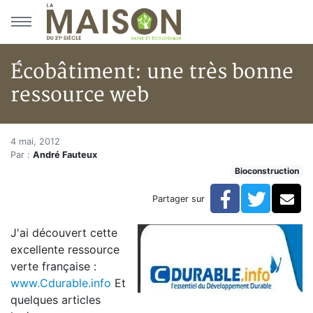
Aller au menu principal
Aller au contenu principal
Écobâtiment: une très bonne
ressource web
Écobâtiment: une très bonne r
Accueil
4 mai, 2012
Par :
André Fauteux
Articles
Bioconstruction
Actualités
Écobâtiment: une très bonne ressource web
Facebook
Twitte
Co
Partager sur
J'ai découvert cette
excellente ressource
verte française :
www.Cdurable.info
Et
quelques articles