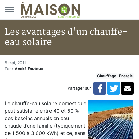
Aller au menu principal
Aller au contenu principal
Les avantages d'un chauffe-
eau solaire
Les avantages d'un chauffe-eau
Accueil
5 mai, 2011
Par :
André Fauteux
Articles
Chauffage
Énergie
Énergie
Chauffage
Facebook
Twitte
Co
Partager sur
Les avantages d'un chauffe-eau solaire
Le chauffe-eau solaire domestique
peut satisfaire entre 40 et 50 %
des besoins annuels en eau
chaude d’une famille (typiquement
de 1 500 à 3 000 kWh) et ce, sans