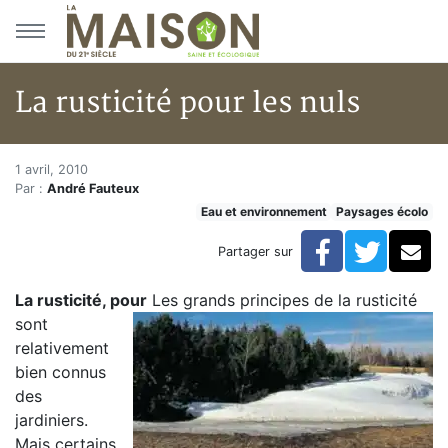
Aller au menu principal
Aller au contenu principal
La rusticité pour les nuls
La rusticité pour les nuls
Accueil
1 avril, 2010
Par :
André Fauteux
Articles
Eau et environnement
Paysages écolo
Eau et environnement
Eau et environnement
Facebook
Twitte
Co
Partager sur
La rusticité pour les nuls
La rusticité, pour
Les grands principes de la rusticité
sont
relativement
bien connus
des
jardiniers.
Mais certains