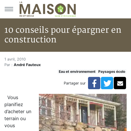
Aller au menu principal
Aller au contenu principal
10 conseils pour épargner en
construction
10 conseils pour épargner en c
Accueil
1 avril, 2010
Par :
André Fauteux
Articles
Eau et environnement
Paysages écolo
Eau et environnement
Eau et environnement
Facebook
Twitte
Co
Partager sur
10 conseils pour épargner en construction
Vous
planifiez
d’acheter un
terrain ou
vous