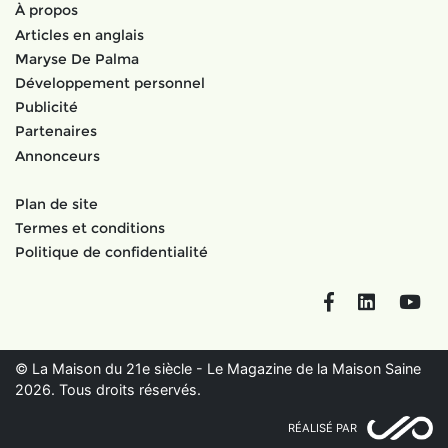
À propos
Articles en anglais
Maryse De Palma
Développement personnel
Publicité
Partenaires
Annonceurs
Plan de site
Termes et conditions
Politique de confidentialité
Facebook
LinkedIn
You
© La Maison du 21e siècle - Le Magazine de la Maison Saine
2026. Tous droits réservés.
RÉALISÉ PAR