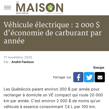
Aller au menu principal
Aller au contenu principal
Véhicule électrique : 2 000 $
d'économie de carburant par
année
Véhicule électrique : 2 000 $ 
Accueil
17 novembre, 2025
Par :
André Fauteux
Articles
Énergie
Énergie
Chauffage
Facebook
Twitte
Co
Partager sur
Véhicule électrique : 2 000 $ d'économie de carburan
Les Québécois paient environ 350 $ par année pour
recharger à domicile un VÉ compact qui roule 20 000
km par année. C'est environ 2 000 $ de moins qu'un
véhicule à essence consommant 7,4 L par 100 km.