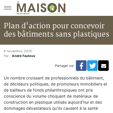
Aller au menu principal
Aller au contenu principal
Plan d'action pour concevoir
des bâtiments sans plastiques
Plan d'action pour concevoir d
Accueil
6 novembre, 2025
Par :
André Fauteux
Articles
Actualités
Facebook
Twitte
Co
Partager sur
Plan d'action pour concevoir des bâtiments sans plas
Un nombre croissant de professionnels du bâtiment,
de décideurs politiques, de promoteurs immobiliers et
de bailleurs de fonds philanthropiques ont pris
conscience du volume choquant de matériaux de
construction en plastique utilisés aujourd'hui et des
dommages dévastateurs qu'ils causent à la santé