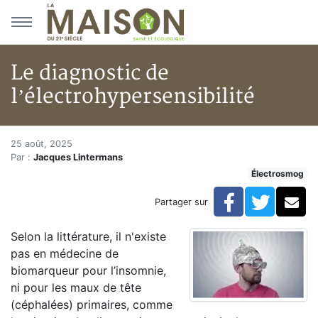
Aller au menu principal
Aller au contenu principal
Le diagnostic de
l’électrohypersensibilité
Le diagnostic de l’électrohyper
Accueil
25 août, 2025
Par :
Jacques Lintermans
Articles
Électrosmog
Actualités
Le diagnostic de l’électrohypersensibilité
Facebook
Twitte
Co
Partager sur
Selon la littérature, il n'existe
pas en médecine de
biomarqueur pour l’insomnie,
ni pour les maux de tête
(céphalées) primaires, comme