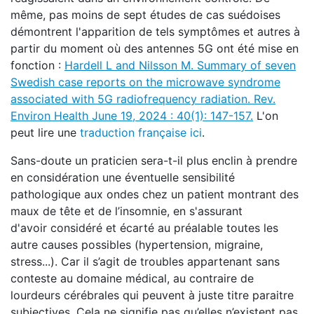
même, pas moins de sept études de cas suédoises
démontrent l'apparition de tels symptômes et autres à
partir du moment où des antennes 5G ont été mise en
fonction :
Hardell L and Nilsson M. Summary of seven
Swedish case reports on the microwave syndrome
associated with 5G radiofrequency radiation. Rev.
Environ Health June 19, 2024 : 40(1): 147-157
.
L'on
peut lire une
traduction française ici
.
Sans-doute un praticien sera-t-il plus enclin à prendre
en considération une éventuelle sensibilité
pathologique aux ondes chez un patient montrant des
maux de tête et de l’insomnie, en s'assurant
d'avoir considéré et écarté au préalable toutes les
autre causes possibles (hypertension, migraine,
stress...). Car il s’agit de troubles appartenant sans
conteste au domaine médical, au contraire de
lourdeurs cérébrales qui peuvent à juste titre paraitre
subjectives. Cela ne signifie pas qu’elles n’existent pas,