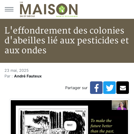
Aller au menu principal
Aller au contenu principal
L'effondrement des colonies
d'abeilles lié aux pesticides et
aux ondes
L'effondrement des colonies d'a
Accueil
23 mai, 2025
Par :
André Fauteux
Articles
Actualités
Facebook
Twitte
Co
Partager sur
L'effondrement des colonies d'abeilles lié aux pestici