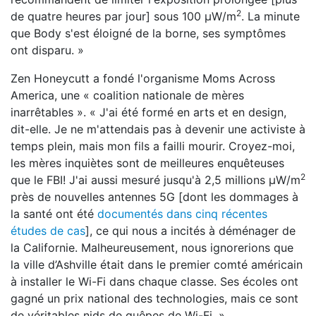
2
de quatre heures par jour] sous 100 μW/m
. La minute
que Body s'est éloigné de la borne, ses symptômes
ont disparu. »
Zen Honeycutt a fondé l'organisme Moms Across
America, une « coalition nationale de mères
inarrêtables ». « J'ai été formé en arts et en design,
dit-elle. Je ne m'attendais pas à devenir une activiste à
temps plein, mais mon fils a failli mourir. Croyez-moi,
les mères inquiètes sont de meilleures enquêteuses
2
que le FBI! J'ai aussi mesuré jusqu'à 2,5 millions μW/m
près de nouvelles antennes 5G [dont les dommages à
la santé ont été
documentés dans cinq récentes
études de cas
], ce qui nous a incités à déménager de
la Californie. Malheureusement, nous ignorerions que
la ville d’Ashville était dans le premier comté américain
à installer le Wi-Fi dans chaque classe. Ses écoles ont
gagné un prix national des technologies, mais ce sont
de véritables nids de guêpes de Wi-Fi. »