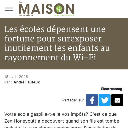
Aller au menu principal
Aller au contenu principal
Les écoles dépensent une
fortune pour surexposer
inutilement les enfants au
rayonnement du Wi-Fi
Les écoles dépensent une fort
Accueil
18 avril, 2025
Par :
André Fauteux
Articles
Électrosmog
Actualités
Les écoles dépensent une fortune pour surexposer in
Facebook
Twitte
Co
Partager sur
Votre école gaspille-t-elle vos impôts? C'est ce que
Zen Honeycutt a découvert quand son fils est tombé
malade il y a quelques années après l'installation de