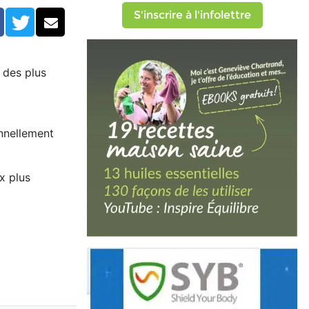
S'inscrire à l'infolettre
Facebook
Twitter
Courriel
 des plus
nnellement
x plus