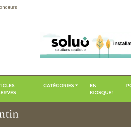
nier
onceurs
ICLES
CATÉGORIES
EN
P
SERVÉS
KIOSQUE!
ntin