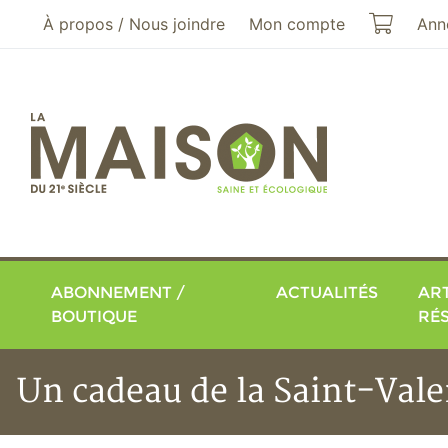
Aller au menu principal
Aller au contenu principal
Mon pa
À propos / Nous joindre
Mon compte
Ann
ABONNEMENT /
ACTUALITÉS
ART
BOUTIQUE
RÉ
Un cadeau de la Saint-Vale