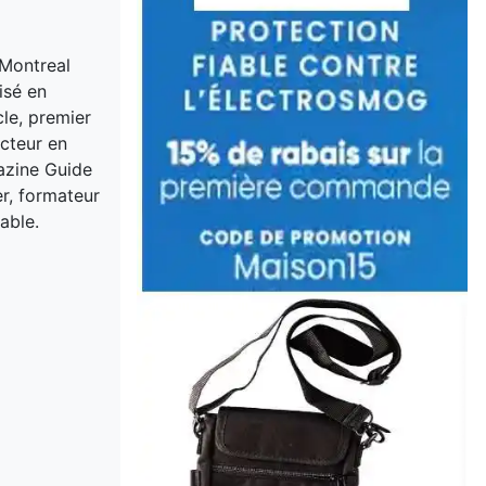
 Montreal
isé en
cle, premier
acteur en
gazine Guide
er, formateur
able.