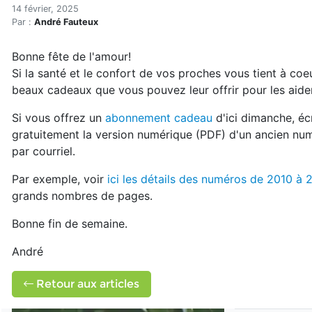
Un cadeau de la Saint-Vale
Accueil
14 février, 2025
Par :
André Fauteux
Articles
Bulletin la Maison saine
Bonne fête de l'amour!
Un cadeau de la Saint-Valentin
Si la santé et le confort de vos proches vous tient à coe
beaux cadeaux que vous pouvez leur offrir pour les aider 
Si vous offrez un
abonnement cadeau
d'ici dimanche, éc
gratuitement la version numérique (PDF) d'un ancien nu
par courriel.
Par exemple, voir
ici les détails des numéros de 2010 à 
grands nombres de pages.
Bonne fin de semaine.
André
Retour aux articles