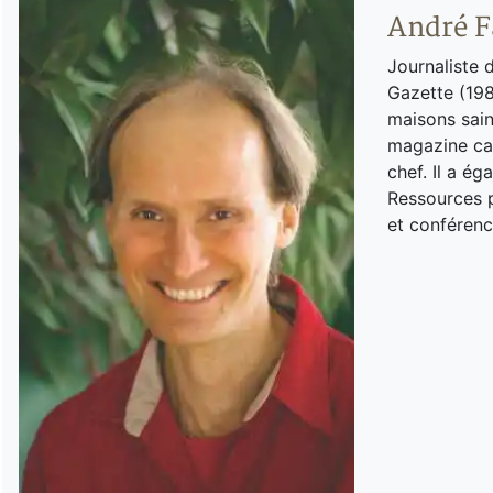
André F
Journaliste 
Gazette (198
maisons sain
magazine can
chef. Il a é
Ressources p
et conférenc