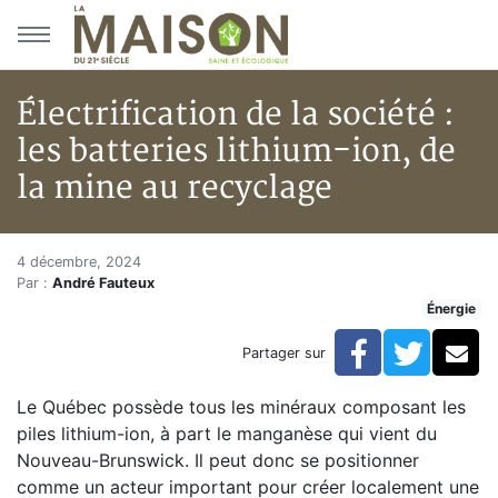
Aller au menu principal
Aller au contenu principal
Électrification de la société :
les batteries lithium-ion, de
la mine au recyclage
Électrification de la société : 
Accueil
4 décembre, 2024
Par :
André Fauteux
Articles
Énergie
Énergie
Chauffage
Facebook
Twitte
Co
Partager sur
Électrification de la société : les batteries lithium-ion
Le Québec possède tous les minéraux composant les
piles lithium-ion, à part le manganèse qui vient du
Nouveau-Brunswick. Il peut donc se positionner
comme un acteur important pour créer localement une