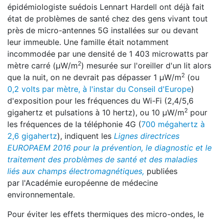
épidémiologiste suédois Lennart Hardell ont déjà fait
état de problèmes de santé chez des gens vivant tout
près de micro-antennes 5G installées sur ou devant
leur immeuble. Une famille était notamment
incommodée par une densité de 1 403 microwatts par
2
mètre carré (μW/m
) mesurée sur l'oreiller d'un lit alors
2
que la nuit, on ne devrait pas dépasser 1 μW/m
(ou
0,2 volts par mètre, à l'instar du Conseil d'Europe
)
d'exposition pour les fréquences du Wi-Fi (2,4/5,6
2
gigahertz et pulsations à 10 hertz), ou 10 μW/m
pour
les fréquences de la téléphonie 4G (
700 mégahertz à
2,6 gigahertz
), indiquent les
Lignes directrices
EUROPAEM 2016 pour la prévention, le diagnostic et le
traitement des problèmes de santé et des maladies
liés aux champs électromagnétiques,
publiées
par l'Académie européenne de médecine
environnementale.
Pour éviter les effets thermiques des micro-ondes, le