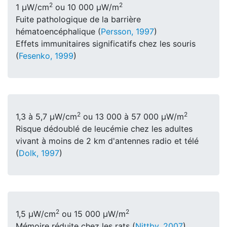
2
2
1 μW/cm
ou 10 000 μW/m
Fuite pathologique de la barrière
hématoencéphalique (
Persson, 1997
)
Effets immunitaires significatifs chez les souris
(
Fesenko, 1999
)
2
2
1,3 à 5,7 μW/cm
ou 13 000 à 57 000 μW/m
Risque dédoublé de leucémie chez les adultes
vivant à moins de 2 km d'antennes radio et télé
(
Dolk, 1997
)
2
2
1,5 μW/cm
ou 15 000 μW/m
Mémoire réduite chez les rats (
Nittby, 2007
)