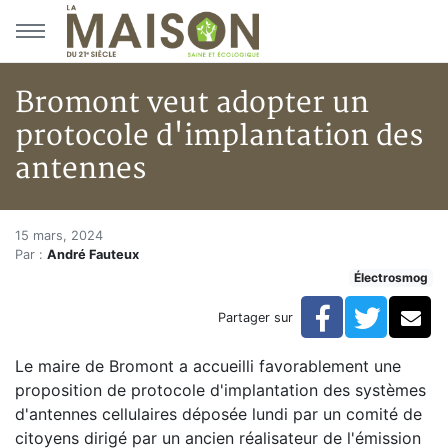
Aller au menu principal
Aller au contenu principal
Bromont veut adopter un
protocole d'implantation des
antennes
Bromont veut adopter un proto
Accueil
15 mars, 2024
Par :
André Fauteux
Articles
Électrosmog
Actualités
Bromont veut adopter un protocole d'implantation de
Facebook
Twitte
Co
Partager sur
Le maire de Bromont a accueilli favorablement une
proposition de protocole d'implantation des systèmes
d'antennes cellulaires déposée lundi par un comité de
citoyens dirigé par un ancien réalisateur de l'émission