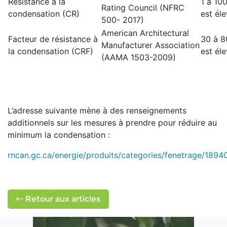
Résistance à la
1 à 100
Rating Council (NFRC
condensation (CR)
est éle
500- 2017)
American Architectural
Facteur de résistance à
30 à 80
Manufacturer Association
la condensation (CRF)
est éle
(AAMA 1503-2009)
L’adresse suivante mène à des renseignements
additionnels sur les mesures à prendre pour réduire au
minimum la condensation :
rncan.gc.ca/energie/produits/categories/fenetrage/1894
Retour aux articles