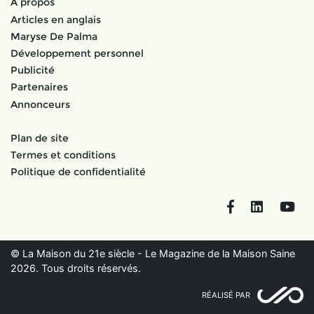
À propos
Articles en anglais
Maryse De Palma
Développement personnel
Publicité
Partenaires
Annonceurs
Plan de site
Termes et conditions
Politique de confidentialité
Facebook
LinkedIn
You
© La Maison du 21e siècle - Le Magazine de la Maison Saine
2026. Tous droits réservés.
RÉALISÉ PAR