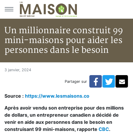
Aller au menu principal
Aller au contenu principal
Un millionnaire construit 99
mini-maisons pour aider les
personnes dans le besoin
Un millionnaire construit 99 m
Accueil
3 janvier, 2024
Articles
Facebook
Twitte
Co
Partager sur
Actualités
Un millionnaire construit 99 mini-maisons pour aider 
Source :
https://www.lesmaisons.co
Après avoir vendu son entreprise pour des millions
de dollars, un entrepreneur canadien a décidé de
venir en aide aux personnes dans le besoin en
construisant 99 mini-maisons, rapporte
CBC
.