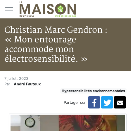
Aller au menu principal
Aller au contenu principal
Christian Marc Gendron :
« Mon entourage
accommode mon
électrosensibilité. »
Christian Marc Gendron : « M
Accueil
7 juillet, 2023
Par :
André Fauteux
Articles
Hypersensibilités environnementales
Actualités
Christian Marc Gendron : « Mon entourage accommode
Facebook
Twitte
Co
Partager sur