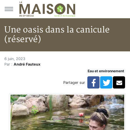
Aller au menu principal
Aller au contenu principal
Une oasis dans la canicule
(réservé)
Une oasis dans la canicule (rés
Accueil
6 juin, 2023
Par :
André Fauteux
Articles
Eau et environnement
Eau et environnement
Eau et environnement
Facebook
Twitte
Co
Partager sur
Une oasis dans la canicule (réservé)