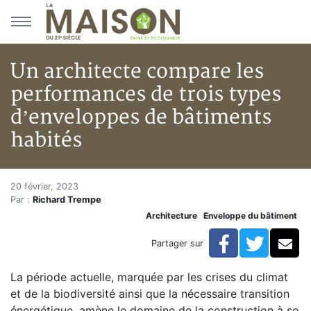
Aller au menu principal
Aller au contenu principal
Un architecte compare les
performances de trois types
d’enveloppes de bâtiments
habités
Un architecte compare les perf
Accueil
20 février, 2023
Par :
Richard Trempe
Articles
Architecture
Enveloppe du bâtiment
Architecture
Un architecte compare les performances de trois typ
Facebook
Twitte
Co
Partager sur
La période actuelle, marquée par les crises du climat
et de la biodiversité ainsi que la nécessaire transition
énergétique, amène le domaine de la construction à se