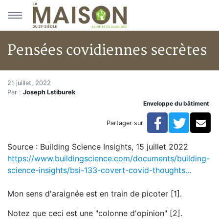
Aller au menu principal
Aller au contenu principal
Pensées covidiennes secrètes
Pensées covidiennes secrètes
Accueil
21 juillet, 2022
Par :
Joseph Lstiburek
Articles
Enveloppe du bâtiment
Enveloppe du bâtiment
Pensées covidiennes secrètes
Facebook
Twitte
Co
Partager sur
Source : Building Science Insights, 15 juillet 2022
https://www.buildingscience.com/documents/building-
science-insights/bsi-133-covert-covid-thoughts…
Mon sens d'araignée est en train de picoter [1].
Notez que ceci est une "colonne d'opinion" [2].