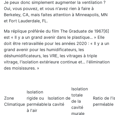
Je peux donc simplement augmenter la ventilation ?
Oui, vous pouvez, et vous n'avez rien à faire à
Berkeley, CA, mais faites attention à Minneapolis, MN
et Fort Lauderdale, FL.
Ma réplique préférée du film The Graduate de 1967[6]
est « Il y a un grand avenir dans le plastique... » Elle
doit être retravaillée pour les années 2020 : « Il y a un
grand avenir pour les humidificateurs, les
déshumidificateurs, les VRE, les vitrages à triple
vitrage, l'isolation extérieure continue et... l'élimination
des moisissures. »
Isolation
Isolation
totale
Zone
rigide ou
Isolation de
Ratio de l'i
de la
Climatique
perméable
la cavité
perméable à
cavité
à l'air
murale