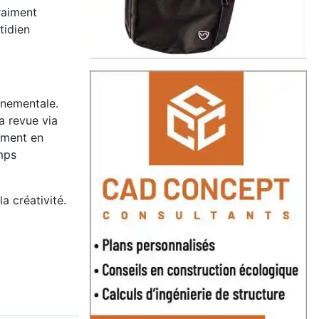
raiment
tidien
nnementale.
a revue via
gement en
amps
a créativité.