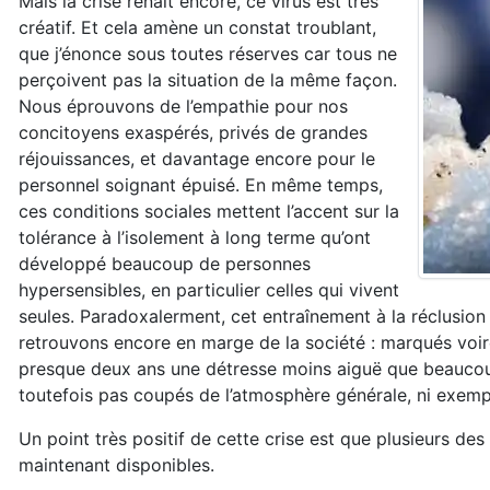
Mais la crise renaît encore, ce virus est très
créatif. Et cela amène un constat troublant,
que j’énonce sous toutes réserves car tous ne
perçoivent pas la situation de la même façon.
Nous éprouvons de l’empathie pour nos
concitoyens exaspérés, privés de grandes
réjouissances, et davantage encore pour le
personnel soignant épuisé. En même temps,
ces conditions sociales mettent l’accent sur la
tolérance à l’isolement à long terme qu’ont
développé beaucoup de personnes
hypersensibles, en particulier celles qui vivent
seules. Paradoxalerment, cet entraînement à la réclusio
retrouvons encore en marge de la société : marqués voir
presque deux ans une détresse moins aiguë que beaucou
toutefois pas coupés de l’atmosphère générale, ni exempt
Un point très positif de cette crise est que plusieurs d
maintenant disponibles.