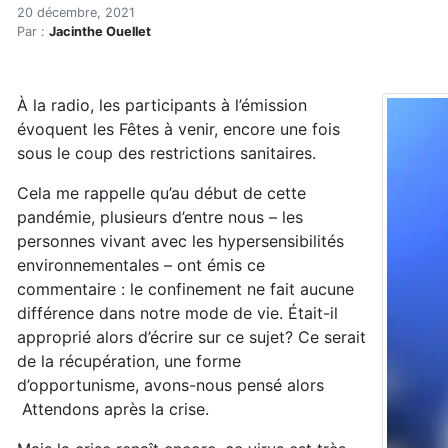
Tout seuls ensemble*
Accueil
20 décembre, 2021
Par :
Jacinthe Ouellet
Articles
Hypersensibilités environnementales
Tout seuls ensemble*
À la radio, les participants à l’émission
évoquent les Fêtes à venir, encore une fois
sous le coup des restrictions sanitaires.
Cela me rappelle qu’au début de cette
pandémie, plusieurs d’entre nous – les
personnes vivant avec les hypersensibilités
environnementales – ont émis ce
commentaire : le confinement ne fait aucune
différence dans notre mode de vie. Était-il
approprié alors d’écrire sur ce sujet? Ce serait
de la récupération, une forme
d’opportunisme, avons-nous pensé alors
Attendons après la crise.