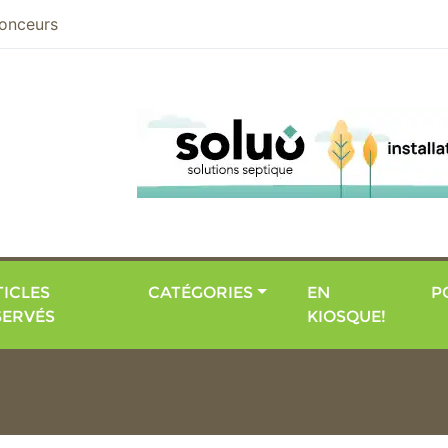
nier
onceurs
ICLES
CATÉGORIES
EN
P
SERVÉS
KIOSQUE!