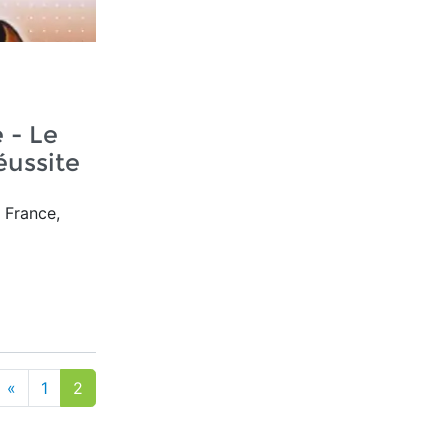
i
 - Le
éussite
 France,
«
1
2