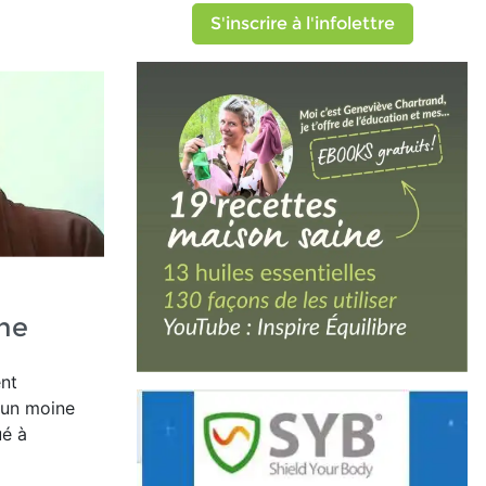
S'inscrire à l'infolettre
ine
ent
'un moine
ué à