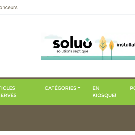
nier
onceurs
ICLES
CATÉGORIES
EN
P
SERVÉS
KIOSQUE!