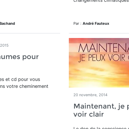
changements climatiques
 Bachand
Par :
André Fauteux
 2015
aumes pour
es et cd pour vous
ans votre cheminement
20 novembre, 2014
Maintenant, je
voir clair
Le don de la conscience 