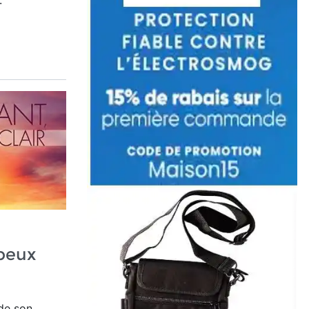
.
 peux
de son