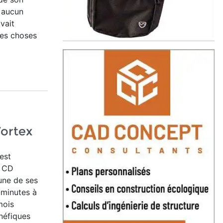
ù aucun
vait
des choses
Vortex
est
s CD
une de ses
 minutes à
mois
énéfiques