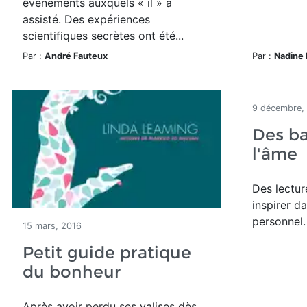
événements auxquels « il » a
assisté. Des expériences
scientifiques secrètes ont été...
Par :
André Fauteux
Par :
Nadine
9 décembre,
Des b
l'âme
Des lectur
inspirer d
personnel.
15 mars, 2016
Petit guide pratique
du bonheur
Après avoir perdu ses valises dès