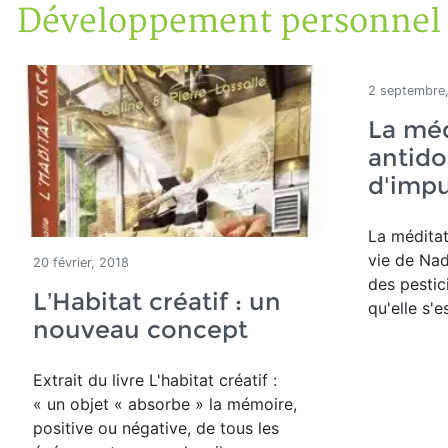
Développement personnel
Accueil
Articles
Développement personnel
2 septembre
La méd
antido
d'imp
La méditat
vie de Nad
20 février, 2018
des pestic
L’Habitat créatif : un
qu'elle s'e
nouveau concept
Extrait du livre L'habitat créatif :
« un objet « absorbe » la mémoire,
positive ou négative, de tous les