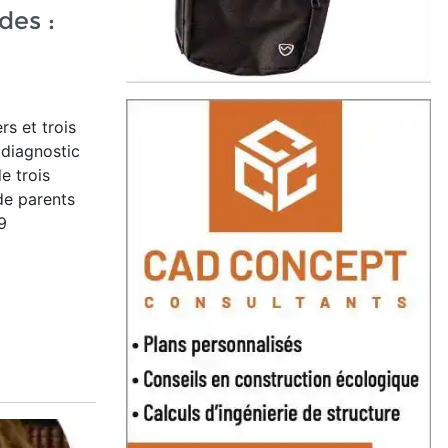
des :
ers et trois
 diagnostic
e trois
 de parents
9