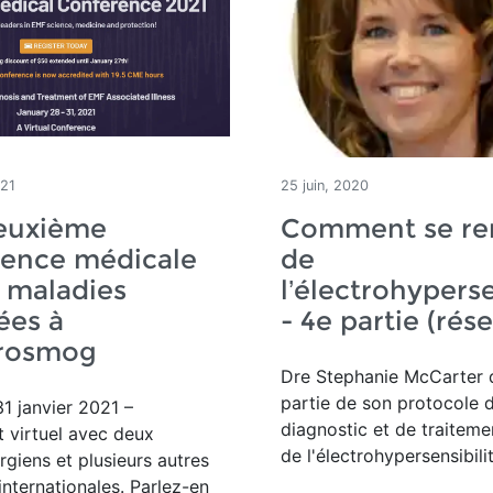
021
25 juin, 2020
euxième
Comment se re
rence médicale
de
s maladies
l’électrohyperse
ées à
- 4e partie (rés
trosmog
Dre Stephanie McCarter d
partie de son protocole 
1 janvier 2021 –
diagnostic et de traiteme
 virtuel avec deux
de l'électrohypersensibilit
rgiens et plusieurs autres
nternationales. Parlez-en