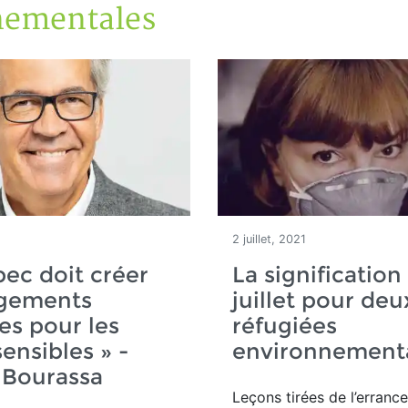
nementales
1
2 juillet, 2021
ec doit créer
La signification
ogements
juillet pour deu
s pour les
réfugiées
ensibles » -
environnement
 Bourassa
Leçons tirées de l’erranc