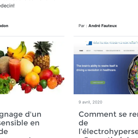
decin!
udon
Par :
André Fauteux
9 avril, 2020
gnage d'un
Comment se re
ensible en
de
de
l’électrohyperse