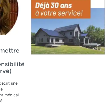
mettre
nsibilité
ervé)
écrit une
de
nt médical
é.