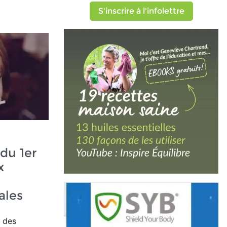
S'inscrire à l'infolettre
 du 1er
x
ales
e des