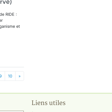
ervé)
e RIDE :
er
rganisme et
9
10
»
Liens utiles