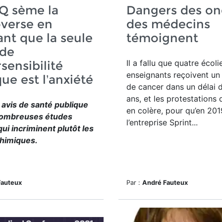
Q sème la
Dangers des on
verse en
des médecins
ant que la seule
témoignent
 de
Il a fallu que quatre écoli
rsensibilité
enseignants reçoivent un
ue est l’anxiété
de cancer dans un délai d
ans, et les protestations
 avis de santé publique
en colère, pour qu’en 201
e nombreuses études
l’entreprise
Sprint...
ui incriminent plutôt les
chimiques.
Fauteux
Par :
André Fauteux