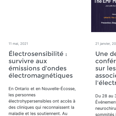
11 mai, 2021
21 janvier, 2
Électrosensibilité :
Une d
survivre aux
confé
émissions d’ondes
sur le
électromagnétiques
associ
l'élec
En Ontario et en Nouvelle-Écosse,
les personnes
Du 28 au 3
électrohypersensibles ont accès à
Événement
des cliniques qui reconnaissent la
neurochiru
maladie et les soutiennent. Au
sommités i