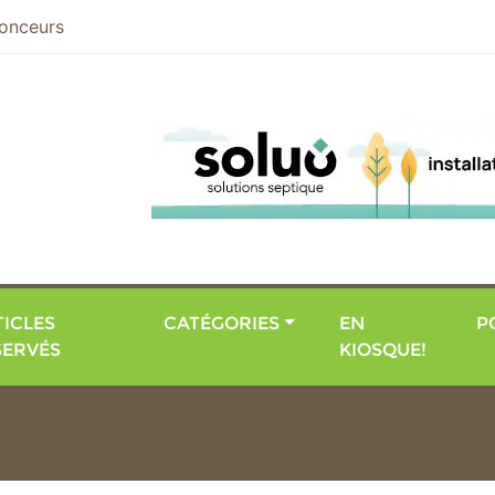
nier
onceurs
ICLES
CATÉGORIES
EN
P
SERVÉS
KIOSQUE!