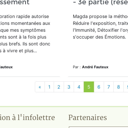
issement
- 3e partie (rés
ration rapide autorise
Magda propose la méthod
itions momentanées aux
Réduire l'exposition, trait
sque mes symptômes
l'Immunité, Détoxifier l'o
ts sont à la fois plus
s'occuper des Émotions.
plus brefs. Ils sont donc
s à vivre et plus...
Fauteux
Par :
André Fauteux
«
1
2
3
4
5
6
7
8
ion à l'infolettre
Partenaires