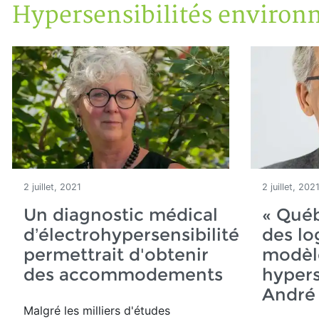
Hypersensibilités environ
Accueil
Articles
Maisons saines
Hypersensibilités environnementales
2 juillet, 2021
2 juillet, 202
Un diagnostic médical
« Québ
d’électrohypersensibilité
des l
permettrait d'obtenir
modèle
des accommodements
hypers
André
Malgré les milliers d'études