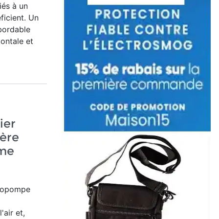
iés à un
ficient. Un
bordable
zontale et
ier
fère
ème
rmopompe
'air et,