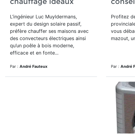
chauffage idéaux
consei
L’ingénieur Luc Muyldermans,
Profitez de
expert du design solaire passif,
provincial
préfère chauffer ses maisons avec
vous déba
des convecteurs électriques ainsi
mazout, un
qu’un poêle à bois moderne,
efficace et en fonte...
Par :
André Fauteux
Par :
André 