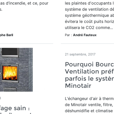
cas d’incendie, et ce, pour
les plaintes d'occupants l
s.
système de ventilation dé
système géothermique a
évitera le coût puits hori
utilisera le CO2 comme...
phe Baril
Par :
André Fauteux
21 septembre, 2017
Pourquoi Bourc
Ventilation pré
parfois le syst
Minotair
L'échangeur d'air à the
8
de Minotair ventile, filtre,
age sain :
déshumidifie et climatise l