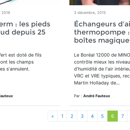
, 2016
3 décembre, 2015
erm : les pieds
Échangeurs d'ai
ud depuis 25
thermopompe :
boîtes magique
ert est doté de fils
Le Boréal 12000 de MIN
dont les champs
contrôle mieux les nivea
s s'annulent.
d'humidité de l'air intérie
VRC et VRE typiques, rec
Martin Holladay de...
Fauteux
Par :
André Fauteux
«
1
2
3
4
5
6
7