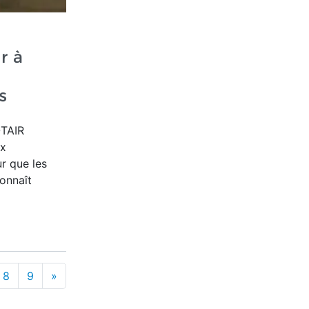
r à
s
OTAIR
ux
ur que les
onnaît
8
9
»