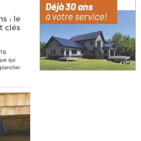
s : le
t clés
 TB
que qui
plancher.