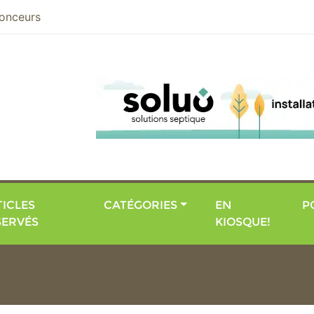
nier
onceurs
ICLES
CATÉGORIES
EN
P
SERVÉS
KIOSQUE!