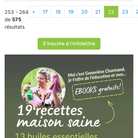
«
17
18
19
20
21
22
23
253 - 264
de
575
résultats
S'inscrire à l'infolettre