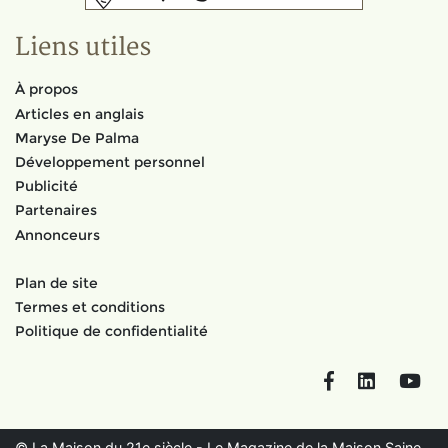
Liens utiles
À propos
Articles en anglais
Maryse De Palma
Développement personnel
Publicité
Partenaires
Annonceurs
Plan de site
Termes et conditions
Politique de confidentialité
Facebook
LinkedIn
You
© La Maison du 21e siècle - Le Magazine de la Maison Saine