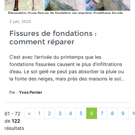
2 juin, 2020
Fissures de fondations :
comment réparer
C’est avec l’arrivée du printemps que les
fondations fissurées causent le plus d’infiltrations
d’eau. Le sol gelé ne peut pas absorber la pluie ou
la fonte des neiges, mais près des maisons le sol...
Par :
Yves Perrier
«
1
2
3
4
5
6
7
8
9
1
61 - 72
de
122
résultats