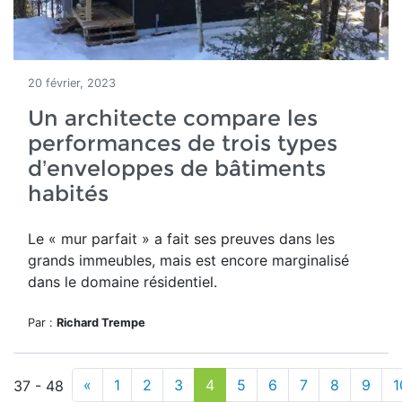
20 février, 2023
Un architecte compare les
performances de trois types
d’enveloppes de bâtiments
habités
Le « mur parfait » a fait ses preuves dans les
grands immeubles
, mais est encore marginalisé
dans le domaine résidentiel.
Par :
Richard Trempe
«
1
2
3
4
5
6
7
8
9
1
37 - 48